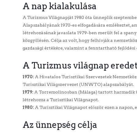
A nap kialakulása
A Turizmus Világnapját 1980 óta ünneplik szeptembe
Alapszabályának 1970-es elfogadására emlékeztet, am
létrehozásának javaslata 1979-ben merült fel a sp
közgyűlésén. Célja az volt, hogy felhívják a nemzetközi
gazdasági értékére, valamint a fenntartható fejlődési
A Turizmus világnap erede
1970:
A Hivatalos Turisztikai Szervezetek Nemzetköz
Turisztikai Világszervezet (UNWTO) alapszabályát.
1979:
A Torremolinosban (Málaga) tartott harmadik 
létrehozza a Turisztikai Világnapot.
1980:
A Turisztikai Világnapot először ezen a napon, 
Az ünnepség célja