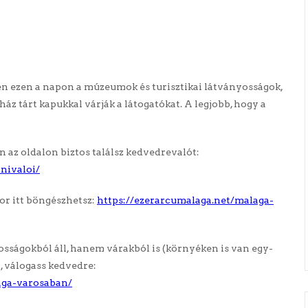
n ezen a napon a múzeumok és turisztikai látványosságok,
áz tárt kapukkal várják a látogatókat. A legjobb, hogy a
az oldalon biztos találsz kedvedrevalót:
nivaloi/
or itt böngészhetsz:
https://ezerarcumalaga.net/malaga-
ságokból áll, hanem várakból is (környéken is van egy-
t, válogass kedvedre:
aga-varosaban/