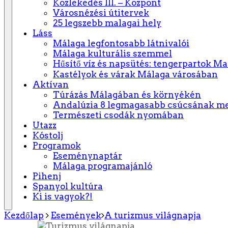
Közlekedés III. – Központ
Városnézési útitervek
25 legszebb malagai hely
Láss
Málaga legfontosabb látnivalói
Málaga kulturális szemmel
Hűsítő víz és napsütés: tengerpartok M
Kastélyok és várak Málaga városában
Aktívan
Túrázás Málagában és környékén
Andalúzia 8 legmagasabb csúcsának m
Természeti csodák nyomában
Utazz
Kóstolj
Programok
Eseménynaptár
Málaga programajánló
Pihenj
Spanyol kultúra
Ki is vagyok?!
Kezdőlap
Események
A turizmus világnapja