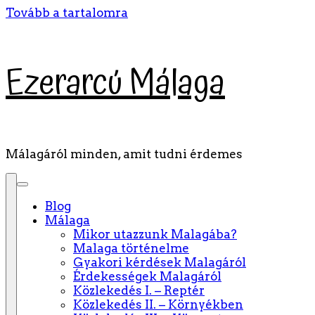
Tovább a tartalomra
Ezerarcú Málaga
Málagáról minden, amit tudni érdemes
Blog
Málaga
Mikor utazzunk Malagába?
Malaga történelme
Gyakori kérdések Malagáról
Érdekességek Malagáról
Közlekedés I. – Reptér
Közlekedés II. – Környékben