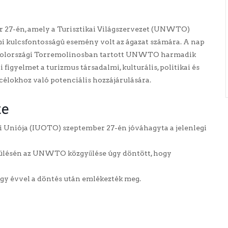
r 27-én, amely a Turisztikai Világszervezet (UNWTO)
i kulcsfontosságú esemény volt az ágazat számára. A nap
anyolországi Torremolinosban tartott UNWTO harmadik
 figyelmet a turizmus társadalmi, kulturális, politikai és
 célokhoz való potenciális hozzájárulására.
te
i Uniója (IUOTO) szeptember 27-én jóváhagyta a jelenlegi
ülésén az UNWTO közgyűlése úgy döntött, hogy
egy évvel a döntés után emlékezték meg.