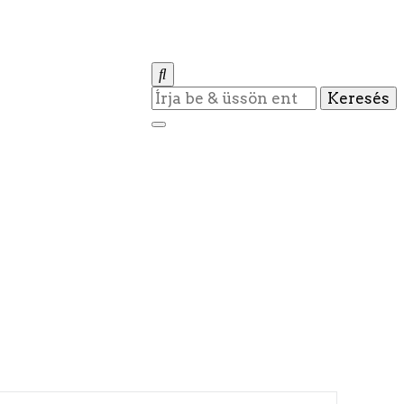
Keres
valamit?