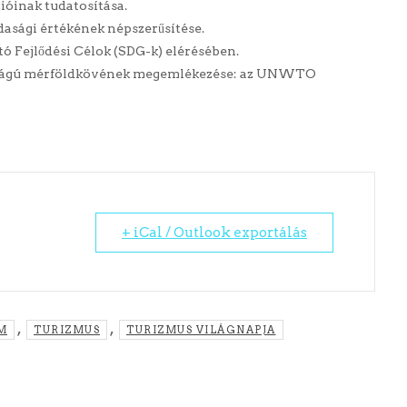
óinak tudatosítása.
azdasági értékének népszerűsítése.
ó Fejlődési Célok (SDG-k) elérésében.
osságú mérföldkövének megemlékezése: az UNWTO
+ iCal / Outlook exportálás
,
,
M
TURIZMUS
TURIZMUS VILÁGNAPJA