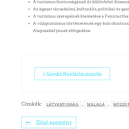
A turizmus fontosságának és különböző dimenzi
Az ágazat társadalmi, kulturális, politikai és g
A turizmus szerepének kiemelése a Fenntarthat
A világturizmus történetének egy kulcsfont
Alapszabályának elfogadása.
+ Google Naptárba mentés
Címkék:
,
,
LÁTVÁNYOSSÁG
MALAGA
MÚZEU
Előző esemény