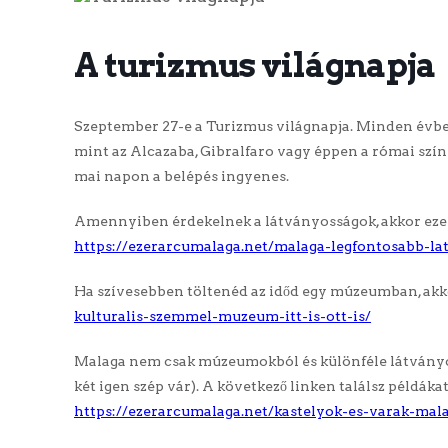
A turizmus világnapja
Szeptember 27-e a Turizmus világnapja. Minden évbe
mint az Alcazaba, Gibralfaro vagy éppen a római szính
mai napon a belépés ingyenes.
Amennyiben érdekelnek a látványosságok, akkor ezen 
https://ezerarcumalaga.net/malaga-legfontosabb-lat
Ha szívesebben töltenéd az időd egy múzeumban, akk
kulturalis-szemmel-muzeum-itt-is-ott-is/
Malaga nem csak múzeumokból és különféle látványos
két igen szép vár). A következő linken találsz példáka
https://ezerarcumalaga.net/kastelyok-es-varak-mal