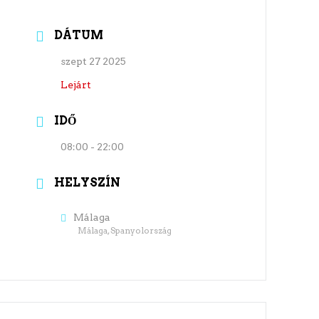
DÁTUM
szept 27 2025
Lejárt
IDŐ
08:00 - 22:00
HELYSZÍN
Málaga
Málaga, Spanyolország