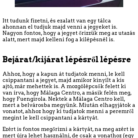
Itt tudunk fizetni, és ezalatt van egy tálca
ahonnan el tudjuk majd venni a jegyeket is.
Nagyon fontos, hogy a jegyet őrizzük meg az utazás
alatt, mert majd kelleni fog a kilépésnél is.
Bejárat/kijárat lépésről lépésre
Ahhoz, hogy a kapun át tudjatok menni, le kell
csippantani a jegyet, majd amikor kinyílt a kis
ajtó, már mehettek is. A mozgólépcsők felett ki
van írva, hogy Málaga Centro, a másik felén meg,
hogy Fuengirola. Nektek a Málaga Centro kell,
mert a belvárosba megyünk. Miután elhagyjátok a
vonatot, ahhoz hogy ki tudjatok menni a peremről
megint le kell csippantani a kártyát.
Ezért is fontos megőrizni a kártyát, na meg azért is
mert újra lehet használni, de csak a vonathoz (egy