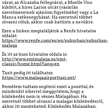
várat, az Alcazaba fellegvárat, a Muelle Uno
kikötőt, a híres Larios utcát (vásárlás
szerelmeseinek ajánlom figyelmébe) vagy a La
Manca székesegyházat. Ha szeretnél többet
olvasni róluk, akkor csak kattints a nevükre.
Ezen a linken megtaláljátok a Renfe hivatalos
oldalát:
https://www.renfe.com/es/en/suburban/suburban
malaga
És itt az busz hivatalos oldala is:
http://www.emtmalaga.es/emt-
classic/home.html?lang=en
Taxit pedig itt találhatsz:
https://www.malagaairporttaxi.net/
Remélem tudtam segíteni ezzel a poszttal, és
mindenkit sikerrel meggyőztem, hogy a
közlekedés nem is vészes Malagában. Ha
szeretnél többet olvasni a malagai közlekedésről,
akkor itt megteheted:
Közlekedés Malagában
.