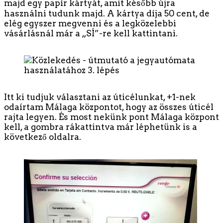
majd egy papír kártyát, amit később újra
használni tudunk majd. A kártya díja 50 cent, de
elég egyszer megvenni és a legközelebbi
vásárlásnál már a „SÍ”-re kell kattintani.
Itt ki tudjuk választani az úticélunkat, +1-nek
odaírtam Málaga központot, hogy az összes úticél
rajta legyen. És most nekünk pont Málaga központ
kell, a gombra rákattintva már léphetünk is a
következő oldalra.