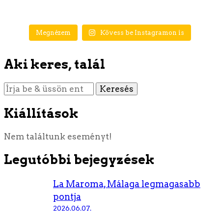
Megnézem
Kövess be Instagramon is
Aki keres, talál
Keres
valamit?
Kiállítások
Nem találtunk eseményt!
Legutóbbi bejegyzések
La Maroma, Málaga legmagasabb
pontja
2026.06.07.