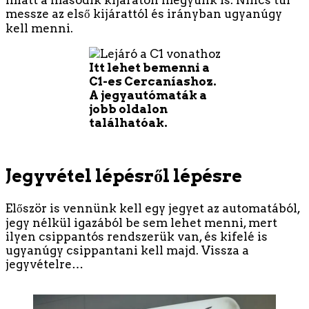
miatt a második kijáraton megyünk is. Nincs túl
messze az első kijárattól és irányban ugyanúgy
kell menni.
Itt lehet bemenni a
C1-es Cercaníashoz.
A jegyautómaták a
jobb oldalon
találhatóak.
Jegyvétel lépésről lépésre
Először is vennünk kell egy jegyet az automatából,
jegy nélkül igazából be sem lehet menni, mert
ilyen csippantós rendszerük van, és kifelé is
ugyanúgy csippantani kell majd. Vissza a
jegyvételre…