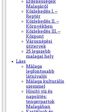
Érdekességek
Malagáról
Közlekedés I. –
Reptér
Közlekedés II. –
Környékben
Közlekedés III. –
Központ
Városnézési
útitervek
25 legszebb
malagai hely
Láss
Málaga
legfontosabb
látnivalói
Málaga kulturális
szemmel
Hűsítő víz és
napsütés:
tengerpartok
Malagában
Kastélyok és