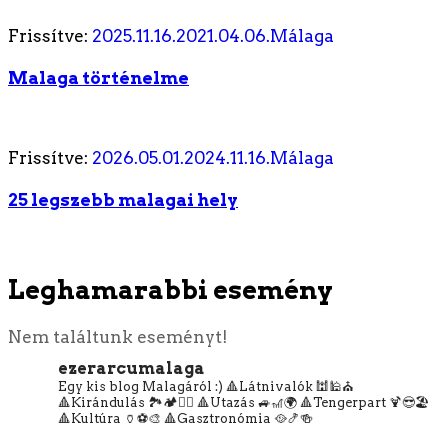
Frissítve:
2025.11.16.
2021.04.06.
Málaga
Malaga történelme
Frissítve:
2026.05.01.
2024.11.16.
Málaga
25 legszebb malagai hely
Leghamarabbi esemény
Nem találtunk eseményt!
ezerarcumalaga
Egy kis blog Malagáról :)
🔺Látnivalók 🕍🕌⛪
🔺Kirándulás 🏞️🏕️🧗‍♀️
🔺Utazás 🚙🎢🌍
🔺Tengerpart 🍹😎🏖️
🔺Kultúra 🏺⚽🎨
🔺Gasztronómia 🥘🍤🍻