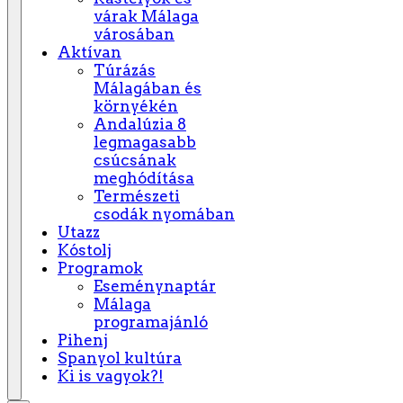
várak Málaga
városában
Aktívan
Túrázás
Málagában és
környékén
Andalúzia 8
legmagasabb
csúcsának
meghódítása
Természeti
csodák nyomában
Utazz
Kóstolj
Programok
Eseménynaptár
Málaga
programajánló
Pihenj
Spanyol kultúra
Ki is vagyok?!