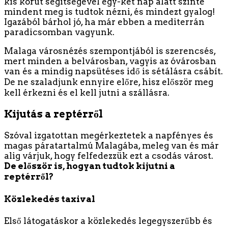
kis körút segítségével egy-két nap alatt szinte
mindent meg is tudtok nézni, és mindezt gyalog!
Igazából bárhol jó, ha már ebben a mediterrán
paradicsomban vagyunk.
Malaga városnézés szempontjából is szerencsés,
mert minden a belvárosban, vagyis az óvárosban
van és a mindig napsütéses idő is sétálásra csábít.
De ne szaladjunk ennyire előre, hisz először meg
kell érkezni és el kell jutni a szállásra.
Kijutás a reptérről
Szóval izgatottan megérkeztetek a napfényes és
magas páratartalmú Malagába, meleg van és már
alig várjuk, hogy felfedezzük ezt a csodás várost.
De először is, hogyan tudtok kijutni a
reptérről?
Közlekedés taxival
Első látogatáskor a közlekedés legegyszerűbb és