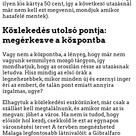
ilyen kis kártya 50 cent, így a következő utazásnál
már nem kell ezt megvenni, mondjuk amikor
hazafelé mentek).
Közlekedés utolsó pontja:
megérkezve a központba
Vagy nem a központba, a lényeg, hogy már nem
vagyunk semmilyen mozgó tárgyon, így
mondhatjuk, hogy az oroszlán része az utazásnak
letudva. Hisz mindig az első órák a
legnehezebbek, mikor minden új és ezernyi inger
éri az embert, de talán pont emiatt annyira
izgalmas, ugye?
Elhagytuk a közlekedési eszközünket, már csak a
szállást kell megtalálnunk, és amikor már az is
megvan: jöhet a város. Ha nem is tudod, hogy
először hol kezdj, csekkold le ezt az egynapos
városnézési tervet A tervben megnézheted
Malaga legfontosabb látnivalóit: a Gibralfaro