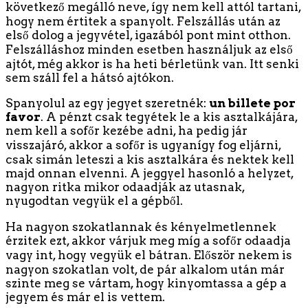
következő megálló neve, így nem kell attól tartani,
hogy nem értitek a spanyolt. Felszállás után az
első dolog a jegyvétel, igazából pont mint otthon.
Felszálláshoz minden esetben használjuk az első
ajtót, még akkor is ha heti bérletünk van. Itt senki
sem száll fel a hátsó ajtókon.
Spanyolul az egy jegyet szeretnék:
un billete por
favor
. A pénzt csak tegyétek le a kis asztalkájára,
nem kell a sofőr kezébe adni, ha pedig jár
visszajáró, akkor a sofőr is ugyanígy fog eljárni,
csak simán leteszi a kis asztalkára és nektek kell
majd onnan elvenni. A jeggyel hasonló a helyzet,
nagyon ritka mikor odaadják az utasnak,
nyugodtan vegyük el a gépből.
Ha nagyon szokatlannak és kényelmetlennek
érzitek ezt, akkor várjuk meg míg a sofőr odaadja
vagy int, hogy vegyük el bátran. Először nekem is
nagyon szokatlan volt, de pár alkalom után már
szinte meg se vártam, hogy kinyomtassa a gép a
jegyem és már el is vettem.