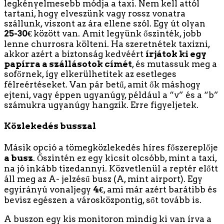
legkényelmesebb módja a taxi. Nem kell attól
tartani, hogy elveszünk vagy rossz vonatra
szállunk, viszont az ára ellene szól. Egy út olyan
25-30€
között van. Amit legyünk őszinték, jobb
lenne churrosra költeni. Ha szeretnétek taxizni,
akkor azért a biztonság kedvéért
írjátok ki egy
papírra a szállásotok címét
, és mutassuk meg a
sofőrnek, így elkerülhetitek az esetleges
félreértéseket. Van pár betű, amit ők máshogy
ejteni, vagy éppen ugyanúgy, például a “v” és a “b”
számukra ugyanúgy hangzik. Erre figyeljetek.
Közlekedés busszal
Másik opció a tömegközlekedés híres főszereplője
a busz
. Őszintén ez egy kicsit olcsóbb, mint a taxi,
na jó inkább tizedannyi. Közvetlenül a reptér előtt
áll meg az A- jelzésű busz (A, mint airport). Egy
egyirányú vonaljegy
4€
, ami már azért barátibb és
bevisz egészen a városközpontig, sőt tovább is.
A buszon egy kis monitoron mindig ki van írva a