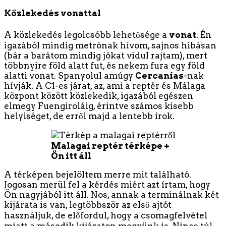
Közlekedés vonattal
A közlekedés legolcsóbb lehetősége a
vonat
. Én
igazából mindig metrónak hívom, sajnos hibásan
(bár a barátom mindig jókat vidul rajtam), mert
többnyire föld alatt fut, és nekem fura egy föld
alatti vonat. Spanyolul amúgy
Cercanías
-nak
hívják. A C1-es járat, az, ami a reptér és Málaga
központ között közlekedik, igazából egészen
elmegy Fuengiroláig, érintve számos kisebb
helyiséget, de erről majd a lentebb írok.
Malagai reptér térképe +
Ön itt áll
A térképen bejelöltem merre mit található.
Jogosan merül fel a kérdés miért azt írtam, hogy
Ön nagyjából itt áll. Nos, annak a terminálnak két
kijárata is van, legtöbbször az első ajtót
használjuk, de előfordul, hogy a csomagfelvétel