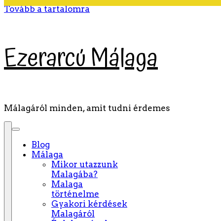
Tovább a tartalomra
Ezerarcú Málaga
Málagáról minden, amit tudni érdemes
Blog
Málaga
Mikor utazzunk
Malagába?
Malaga
történelme
Gyakori kérdések
Malagáról