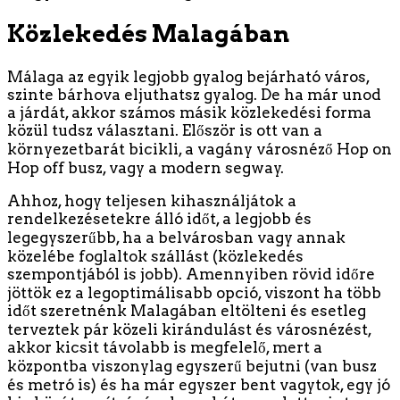
Közlekedés Malagában
Málaga az egyik legjobb gyalog bejárható város,
szinte bárhova eljuthatsz gyalog. De ha már unod
a járdát, akkor számos másik közlekedési forma
közül tudsz választani. Először is ott van a
környezetbarát bicikli, a vagány városnéző Hop on
Hop off busz, vagy a modern segway.
Ahhoz, hogy teljesen kihasználjátok a
rendelkezésetekre álló időt, a legjobb és
legegyszerűbb, ha a belvárosban vagy annak
közelébe foglaltok szállást (közlekedés
szempontjából is jobb). Amennyiben rövid időre
jöttök ez a legoptimálisabb opció, viszont ha több
időt szeretnénk Malagában eltölteni és esetleg
terveztek pár közeli kirándulást és városnézést,
akkor kicsit távolabb is megfelelő, mert a
központba viszonylag egyszerű bejutni (van busz
és metró is) és ha már egyszer bent vagytok, egy jó