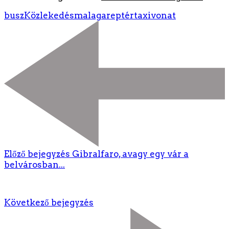
busz
Közlekedés
malaga
reptér
taxi
vonat
Előző bejegyzés
Gibralfaro, avagy egy vár a
belvárosban...
Következő bejegyzés