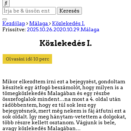
Keres
valamit?
Kezdőlap
Málaga
Közlekedés I.
Frissítve:
2025.10.26.
2020.10.29.
Málaga
Közlekedés I.
Mikor elkezdtem írni ezt a bejegyzést, gondoltam
készítek egy átfogó beszámolót, hogy milyen is a
tömegközlekedés Malagában és egy részbe
összefoglalok mindent…na most a 4. oldal után
rádöbbentem, hogy ez túl sok lesz egy
bejegyzésnek, mert még nekem is fáj átfutni ezt a
sok oldalt. Így meg hánytam-vetettem a dolgokat,
több részre kellett osztanom. Vágjunk is bele,
avagy közlekedés Malagában…