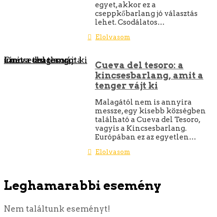
egyet, akkor ez a
cseppkőbarlang jó választás
lehet. Csodálatos…
Elolvasom
Cueva del tesoro: a kincsesbarlang, amit a tenger vájt ki
Cueva del tesoro: a
kincsesbarlang, amit a
tenger vájt ki
Malagától nem is annyira
messze, egy kisebb községben
található a Cueva del Tesoro,
vagyis a Kincsesbarlang.
Európában ez az egyetlen…
Elolvasom
Leghamarabbi esemény
Nem találtunk eseményt!