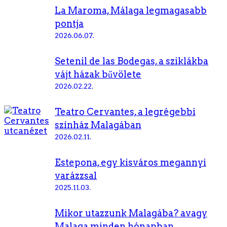
La Maroma, Málaga legmagasabb
pontja
2026.06.07.
Setenil de las Bodegas, a sziklákba
vájt házak bűvölete
2026.02.22.
Teatro Cervantes, a legrégebbi
színház Malagában
2026.02.11.
Estepona, egy kisváros megannyi
varázzsal
2025.11.03.
Mikor utazzunk Malagába? avagy
Malaga minden hónapban