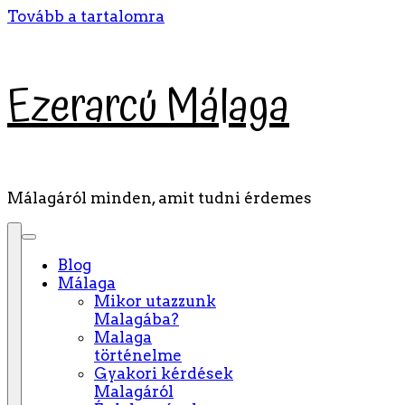
Tovább a tartalomra
Ezerarcú Málaga
Málagáról minden, amit tudni érdemes
Blog
Málaga
Mikor utazzunk
Malagába?
Malaga
történelme
Gyakori kérdések
Malagáról