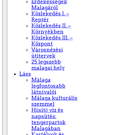
Érdekességek
Malagáról
Közlekedés I. –
Reptér
Közlekedés II. –
Környékben
Közlekedés III. –
Központ
Városnézési
útitervek
25 legszebb
malagai hely
Láss
Málaga
legfontosabb
látnivalói
Málaga kulturális
szemmel
Hűsítő víz és
napsütés:
tengerpartok
Malagában
Kastélyok és