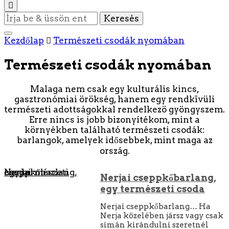
Keres
valamit?
Kezdőlap
Természeti csodák nyomában
Természeti csodák nyomában
Malaga nem csak egy kulturális kincs,
gasztronómiai örökség, hanem egy rendkïvüli
természeti adottságokkal rendelkezö gyöngyszem.
Erre nincs is jobb bizonyítékom, mint a
környékben található természeti csodák:
barlangok, amelyek idősebbek, mint maga az
ország.
Nerjai cseppkőbarlang, egy természeti csoda
Nerjai cseppkőbarlang,
egy természeti csoda
Nerjai cseppkőbarlang… Ha
Nerja közelében jársz vagy csak
simán kirándulni szeretnél