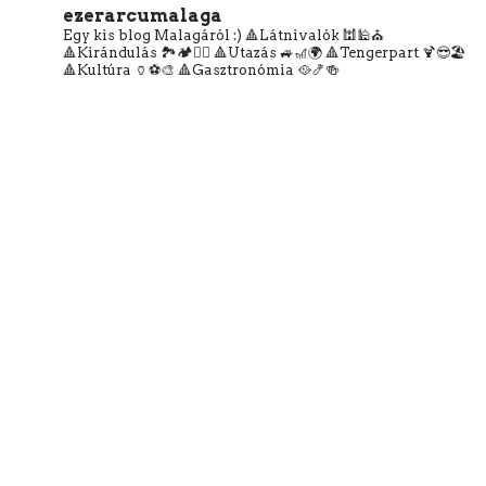
ezerarcumalaga
Egy kis blog Malagáról :)
🔺Látnivalók 🕍🕌⛪
🔺Kirándulás 🏞️🏕️🧗‍♀️
🔺Utazás 🚙🎢🌍
🔺Tengerpart 🍹😎🏖️
🔺Kultúra 🏺⚽🎨
🔺Gasztronómia 🥘🍤🍻