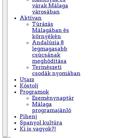
várak Málaga
városában
Aktívan
Túrázás
Málagában és
környékén
Andalúzia 8
legmagasabb
csúcsának
meghódítása
Természeti
csodák nyomában
Utazz
Kóstolj
Programok
Eseménynaptár
Málaga
programajánló
Pihenj
Spanyol kultúra
Ki is vagyok?!