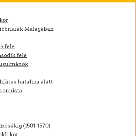
ókor
 ibériaiak Malagában
ő fele
sodik fele
muzulmánok
ifátus hatalma alatt
econuista
k
zésükig (1501-1570)
okk kor