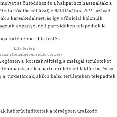
elyet az öntödéhez és a haliparhoz használtak: a
ételtartósítás céljával) előállításához. A VI. század
ák a kereskedelmet, és így a föníciai kolóniák
hagóiak a spanyol déli partvidéken telepedtek le.
Lila festék
ria.nationalgeographic.com.es/
n egészen a korszakváltásig, a malagai területeket
ai föníciaiak, akik a parti területeket lakták be, és az
y a turdetániak, akik a belső területeken telepedtek
maiak háborút indítottak a térségben uralkodó