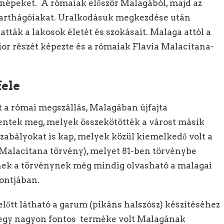
a népeket. A rómaiak először Malagából, majd az
 karthágóiakat. Uralkodásuk megkezdése után
atták a lakosok életét és szokásait. Malaga attól a
ior részét képezte és a rómaiak Flavia Malacitana-
fele
t a római megszállás, Malagában újfajta
ntek meg, melyek összekötötték a várost másik
szabályokat is kap, melyek közül kiemelkedő volt a
 Malacitana törvény), melyet 81-ben törvénybe
nek a törvénynek még mindig olvasható a malagai
ontjában.
előtt látható a garum (pikáns halszósz) készítéséhez
egy nagyon fontos terméke volt Malagának