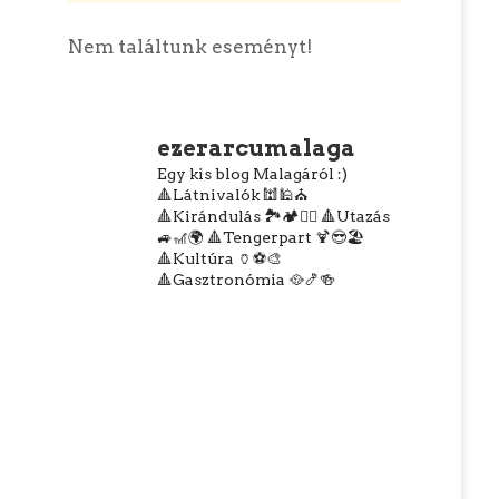
Nem találtunk eseményt!
ezerarcumalaga
Egy kis blog Malagáról :)
🔺Látnivalók 🕍🕌⛪
🔺Kirándulás 🏞️🏕️🧗‍♀️
🔺Utazás
🚙🎢🌍
🔺Tengerpart 🍹😎🏖️
🔺Kultúra 🏺⚽🎨
🔺Gasztronómia 🥘🍤🍻