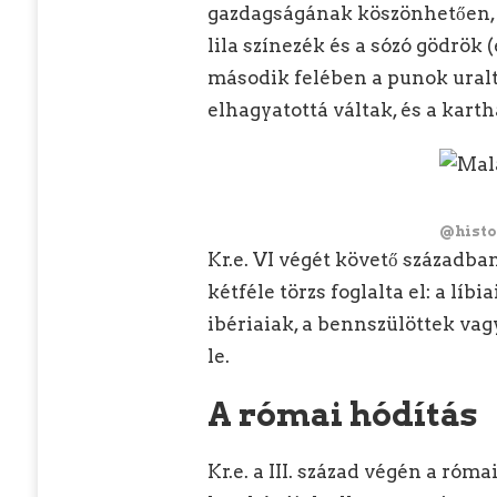
gazdagságának köszönhetően, m
lila színezék és a sózó gödrök (
második felében a punok uralt
elhagyatottá váltak, és a kart
@histo
Kr.e. VI végét követő századba
kétféle törzs foglalta el: a líbi
ibériaiak, a bennszülöttek vag
le.
A római hódítás
Kr.e. a III. század végén a ró