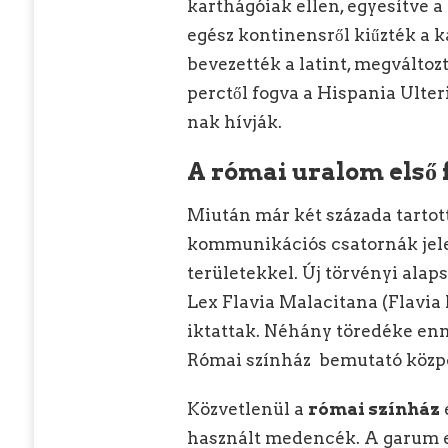
karthágóiak ellen, egyesítve 
egész kontinensről kiűzték a
bevezették a latint, megváltozt
perctől fogva a Hispania Ulter
nak hívják.
A római uralom első 
Miután már két százada tartot
kommunikációs csatornák jele
területekkel. Új törvényi alap
Lex Flavia Malacitana (Flavia
iktattak. Néhány töredéke en
Római színház bemutató közp
Közvetlenül a
római színház
használt medencék. A garum 