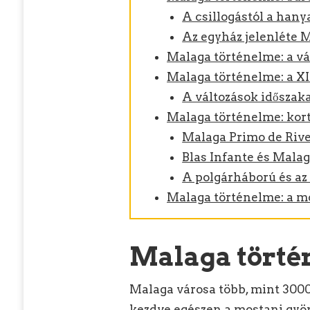
A csillogástól a hany
Az egyház jelenléte 
Malaga történelme: a vá
Malaga történelme: a XI
A változások időszak
Malaga történelme: kor
Malaga Primo de River
Blas Infante és Mala
A polgárháború és az
Malaga történelme: a m
Malaga törté
Malaga városa több, mint 3000 
kezdve egészen a mostani gyön