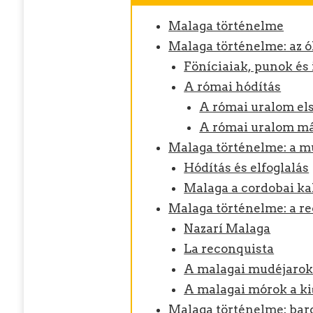
Malaga történelme
Malaga történelme: az 
Föníciaiak, punok és
A római hódítás
A római uralom els
A római uralom má
Malaga történelme: a 
Hódítás és elfoglalás
Malaga a cordobai kal
Malaga történelme: a r
Nazarí Malaga
La reconquista
A malagai mudéjaro
A malagai mórok a kiű
Malaga történelme: bar