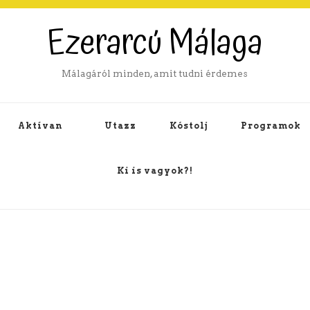
Ezerarcú Málaga
Málagáról minden, amit tudni érdemes
Aktívan
Utazz
Kóstolj
Programok
Ki is vagyok?!