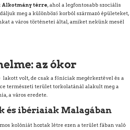
z
Alkotmány térre
, ahol a legfontosabb szociális
áljuk meg a különböző korból származó épületeket,
kat a város történetei által, amiket nekünk mesél
nelme: az ókor
lakott volt, de csak a főníciak megérkeztével és a
e természeti terület torkolatánál alakult meg a
ia, a város eredete.
k és ibériaiak Malagában
os kolóniát hoztak létre ezen a terület fában való