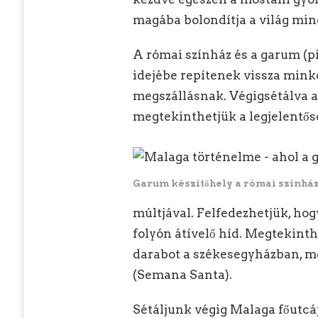
magába bolondítja a világ mind
A római színház és a garum (
idejébe repítenek vissza mink
megszállásnak. Végigsétálva a
megtekinthetjük a legjelentős
Garum készítőhely a római színház
múltjával. Felfedezhetjük, hog
folyón átívelő híd. Megtekint
darabot a székesegyházban, m
(Semana Santa).
Sétáljunk végig Malaga főutcájá