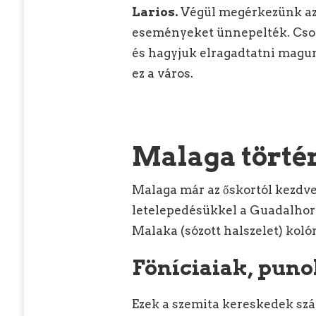
Larios.
Végül megérkezünk a
eseményeket ünnepelték. Csod
és hagyjuk elragadtatni magun
ez a város.
Malaga törté
Malaga már az őskortól kezdve 
letelepedésükkel a Guadalhorc
Malaka (sózott halszelet) kolón
Föníciaiak, puno
Ezek a szemita kereskedek szám