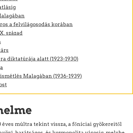
atlásig
Malagában
ros a felvilágosodás korában
X. század
a
társ
a diktatúrája alatt (1923-1930)
ga
 ismétlés Malagában (1936-1939)
ost
nelme
éves múltra tekint vissza, a főníciai gyökereitől
yörű, barátságos és kozmopolita városig, melybe