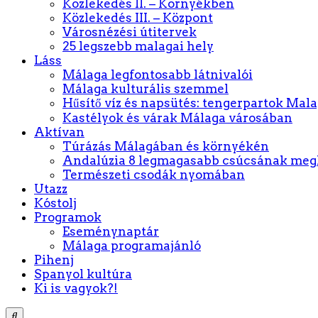
Közlekedés II. – Környékben
Közlekedés III. – Központ
Városnézési útitervek
25 legszebb malagai hely
Láss
Málaga legfontosabb látnivalói
Málaga kulturális szemmel
Hűsítő víz és napsütés: tengerpartok Mal
Kastélyok és várak Málaga városában
Aktívan
Túrázás Málagában és környékén
Andalúzia 8 legmagasabb csúcsának meg
Természeti csodák nyomában
Utazz
Kóstolj
Programok
Eseménynaptár
Málaga programajánló
Pihenj
Spanyol kultúra
Ki is vagyok?!