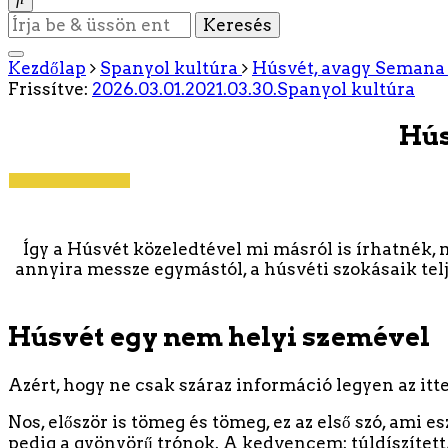
Keres
valamit?
Kezdőlap
Spanyol kultúra
Húsvét, avagy Semana
Frissítve:
2026.03.01.
2021.03.30.
Spanyol kultúra
Hús
Így a Húsvét közeledtével mi másról is írhatnék, 
annyira messze egymástól, a húsvéti szokásaik telj
Húsvét egy nem helyi szemével
Azért, hogy ne csak száraz információ legyen az it
Nos, először is tömeg és tömeg, ez az első szó, ami e
pedig a gyönyörű trónok. A kedvencem: túldíszített,