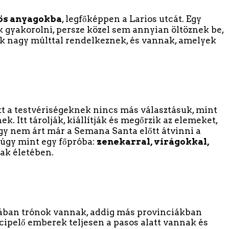
ös anyagokba
, legfőképpen a Larios utcát. Egy
 gyakorolni, persze közel sem annyian öltöznek be,
ek nagy múlttal rendelkeznek, és vannak, amelyek
t a testvériségeknek nincs más választásuk, mint
k. Itt tárolják, kiállítják és megőrzik az elemeket,
gy nem árt már a Semana Santa előtt átvinni a
úgy mint egy főpróba:
zenekarral, virágokkal,
iak életében.
gában trónok vannak, addig más provinciákban
 cipelő emberek teljesen a pasos alatt vannak és