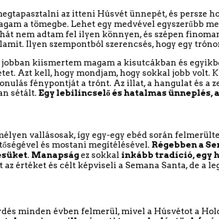
egtapasztalni az itteni Húsvét ünnepét, és persze h
agam a tömegbe. Lehet egy medvével egyszerűbb megk
De hát nem adtam fel ilyen könnyen, és szépen finoma
amit. Ilyen szempontból szerencsés, hogy egy trónon 
it jobban kiismertem magam a kisutcákban és egyikbő
et. Azt kell, hogy mondjam, hogy sokkal jobb volt. Kö
onulás fénypontját a trónt. Az illat, a hangulat és a 
an sétált.
Egy lebilincselő és hatalmas ünneplés, 
lyen vallásosak, így egy-egy ebéd során felmerülte
ntőségével és mostani megítélésével.
Régebben a Sem
ésüket
.
Manapság
ez sokkal
inkább tradíció, egy
az értéket és célt képviseli a Semana Santa, de a l
érdés minden évben felmerül, mivel a Húsvétot a Hol