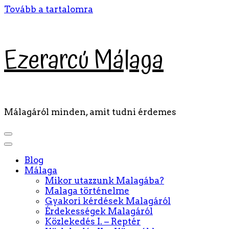
Tovább a tartalomra
Ezerarcú Málaga
Málagáról minden, amit tudni érdemes
Blog
Málaga
Mikor utazzunk Malagába?
Malaga történelme
Gyakori kérdések Malagáról
Érdekességek Malagáról
Közlekedés I. – Reptér