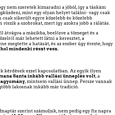
ogy nem szeretek kimaradni a jóból, így a táskám
üzdeni, mint egy olyan helyet találni- vagy csak
n csak sikerült egyre közelebb és közelebb
viszik a szobrokat, mert így azokra jobb a rálátás.
l átvágva a másikba, beelőzve a tömeget és a
zelről már lehetett látni a keresztet, a
zene megtette a hatását, és az ember úgy érezte, hogy
ahol mindenki részt vesz.
k kérdések ezzel kapcsolatban. Az egyik ilyen
ana Santa inkább vallási ünneplés volt
, a
 hagyomány
, mintsem vallási ünnep. Persze vannak
egtöbb lakosnak inkább már tradíció.
dnaptár szerint számoljuk, nem pedig egy fix napra