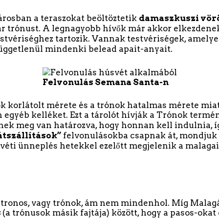
rosban a teraszokat beöltöztetik
damaszkuszi vör
ár trónust. A legnagyobb hívők már akkor elkezdenek
estvériséghez tartozik. Vannak testvériségek, amely
függetlenül mindenki belead apait-anyait.
Felvonulás Semana Santa-n
 korlátolt mérete és a trónok hatalmas mérete miat
 egyéb kelléket. Ezt a tárolót hívják a Trónok terméne
ek meg van határozva, hogy honnan kell indulnia, í
átszállítások”
felvonulásokba csapnak át, mondjuk 
svéti ünneplés hetekkel ezelőtt megjelenik a malaga
tt tronos, vagy trónok, ám nem mindenhol. Míg Mala
s
(a trónusok másik fajtája) között, hogy a pasos-okat