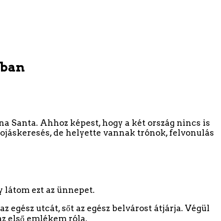
ában
na Santa. Ahhoz képest, hogy a két ország nincs is
tojáskeresés, de helyette vannak trónok, felvonulás
y látom ezt az ünnepet.
z egész utcát, sőt az egész belvárost átjárja. Végül
az első emlékem róla.