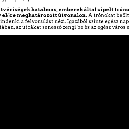
estvériségek hatalmas, emberek által cipelt trón
 előre meghatározott útvonalon.
A trónokat beölt
indenki a felvonulást nézi. Igazából szinte egész 
atában, az utcákat zeneszó zengi be és az egész város 