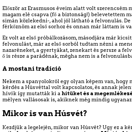
Először az Erasmusos éveim alatt volt szerencsém m
magam elé csapva (fő a biztonság!) belevetettem m
simán közlekedni-, ahol jól látható a felvonulás. 
férkőznöm az első sorhoz és onnan már láttam is val
Ez volt az első próbálkozásom, másodjára már kics
felvonulást, már az első sorból tudtam nézni a menet
nazaréneket, a gyertyákat, zenekart és persze a felv
ő is része a parádénak, mégha nem is a felvonulásb
A mostani tradíció
Nekem a spanyolokról egy olyan képem van, hogy mé
kérdés a Húsvéttal volt kapcsolatos, és annak jele
hívők így mutatták ki a
hitüket és a megemlékez
mélyen vallásosak is, akiknek még mindig ugyanazt 
Mikor is van Húsvét?
Kezdjük a legelején, mikor van Húsvét? Ugy ez a k