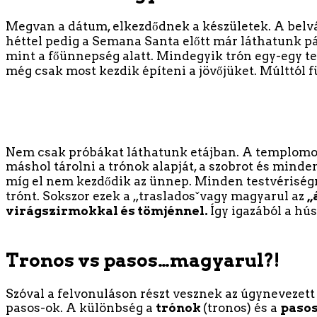
Megvan a dátum, elkezdődnek a készületek. A belvá
héttel pedig a Semana Santa előtt már láthatunk p
mint a főünnepség alatt. Mindegyik trón egy-egy t
még csak most kezdik építeni a jövőjüket. Múlttól 
Nem csak próbákat láthatunk etájban. A templomok
máshol tárolni a trónok alapját, a szobrot és minden
míg el nem kezdődik az ünnep. Minden testvériségn
trónt. Sokszor ezek a „trasladosˇvagy magyarul az
„
virágszirmokkal és tömjénnel.
Így igazából a hú
Tronos vs pasos…magyarul?!
Szóval a felvonuláson részt vesznek az úgyneveze
pasos-ok. A különbség a
trónok
(tronos) és a
paso