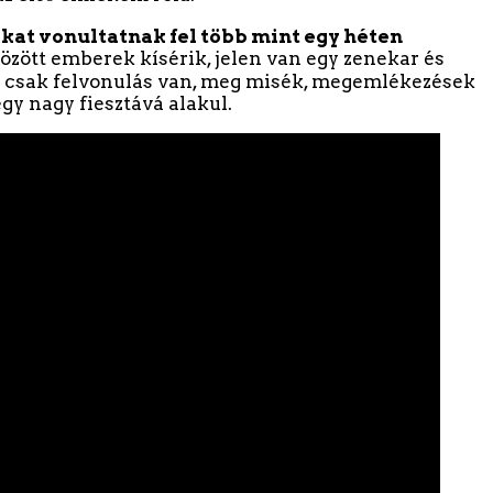
okat vonultatnak fel több mint egy héten
özött emberek kísérik, jelen van egy zenekar és
nap csak felvonulás van, meg misék, megemlékezések
egy nagy fiesztává alakul.