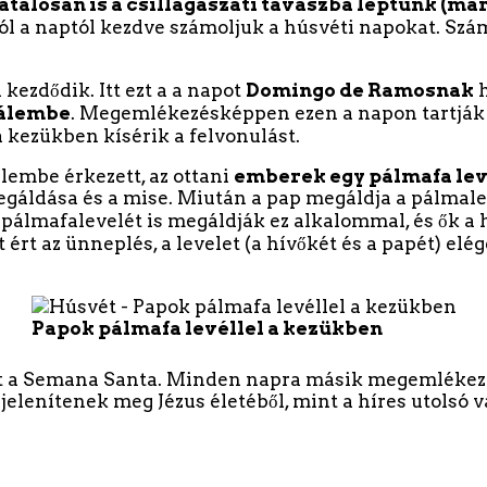
talosan is a csillagászati tavaszba léptünk (márci
ól a naptól kezdve számoljuk a húsvéti napokat. Szám
ezdődik. Itt ezt a a napot
Domingo de Ramosnak
h
sálembe
. Megemlékezésképpen ezen a napon tartják
 kezükben kísérik a felvonulást.
lembe érkezett, az ottani
emberek egy pálmafa lev
gáldása és a mise. Miután a pap megáldja a pálmalev
álmafalevelét is megáldják ez alkalommal, és ők a h
ért az ünneplés, a levelet (a hívőkét és a papét) el
Papok pálmafa levéllel a kezükben
t a Semana Santa. Minden napra másik megemlékezés 
jelenítenek meg Jézus életéből, mint a híres utolsó 