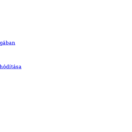
agában
hódítása