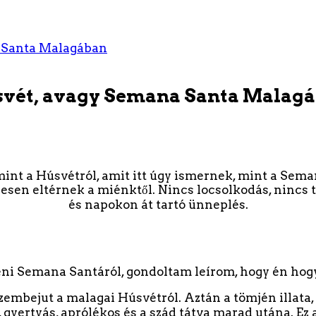
 Santa Malagában
vét, avagy Semana Santa Malag
mint a Húsvétról, amit itt úgy ismernek, mint a Sema
esen eltérnek a miénktől. Nincs locsolkodás, nincs 
és napokon át tartó ünneplés.
teni Semana Santáról, gondoltam leírom, hogy én hog
szembejut a malagai Húsvétról. Aztán a tömjén illata, a
 gyertyás, aprólékos és a szád tátva marad utána. Ez 