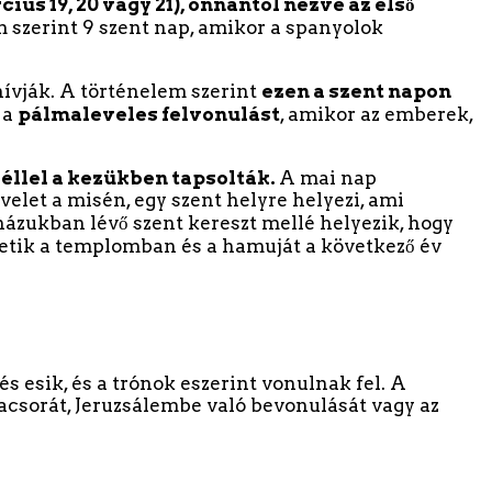
us 19, 20 vagy 21), onnantól nézve az első
 szerint 9 szent nap, amikor a spanyolok
ívják. A történelem szerint
ezen a szent napon
 a
pálmaleveles felvonulást
, amikor az emberek,
éllel a kezükben tapsolták.
A mai nap
elet a misén, egy szent helyre helyezi, ami
ázukban lévő szent kereszt mellé helyezik, hogy
égetik a templomban és a hamuját a következő év
esik, és a trónok eszerint vonulnak fel. A
vacsorát, Jeruzsálembe való bevonulását vagy az