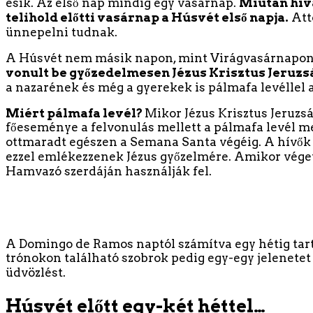
esik. Az első nap mindig egy vasárnap.
Miután hiva
telihold előtti vasárnap a Húsvét első napja.
Att
ünnepelni tudnak.
A Húsvét nem másik napon, mint Virágvasárnapon k
vonult be győzedelmesen Jézus Krisztus Jeruz
a nazarének és még a gyerekek is pálmafa levéllel a
Miért pálmafa levél?
Mikor Jézus Krisztus Jeruzsá
főeseménye a felvonulás mellett a pálmafa levél me
ottmaradt egészen a Semana Santa végéig. A hívők p
ezzel emlékezzenek Jézus győzelmére. Amikor véget 
Hamvazó szerdáján használják fel.
A Domingo de Ramos naptól számítva egy hétig tar
trónokon található szobrok pedig egy-egy jelenetet 
üdvözlést.
Húsvét előtt egy-két héttel…