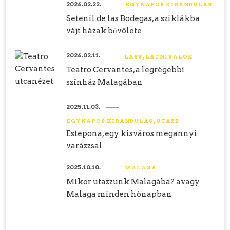
2026.02.22.
EGYNAPOS KIRÁNDULÁS
Setenil de las Bodegas, a sziklákba
vájt házak bűvölete
2026.02.11.
LÁSS
LÁTNIVALÓK
Teatro Cervantes, a legrégebbi
színház Malagában
2025.11.03.
EGYNAPOS KIRÁNDULÁS
UTAZZ
Estepona, egy kisváros megannyi
varázzsal
2025.10.10.
MÁLAGA
Mikor utazzunk Malagába? avagy
Malaga minden hónapban