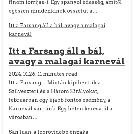
finom torrijas-t. Egy spanyol édesség, amitől
egészen mindenkinek összefut a…
Itt a Farsang áll a bál, avagy a malagai
karnevál
Itt a Farsang áll a bál,
avagy a malagai karnevál
2024.01.26.
11 minutes read
Itt a Farsang… Miután kipihentük a
Szilvesztert és a Három Királyokat,
februárban egy újabb fontos esemény, a
Karnevál vár ránk. Egy héten keresztül a
városban…
San Juan, a legrövidebb éjszaka