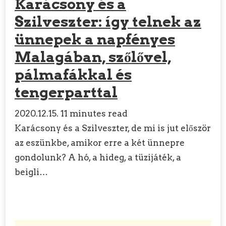
Karácsony és a
Szilveszter: így telnek az
ünnepek a napfényes
Malagában, szőlővel,
pálmafákkal és
tengerparttal
2020.12.15.
11 minutes read
Karácsony és a Szilveszter, de mi is jut először
az eszünkbe, amikor erre a két ünnepre
gondolunk? A hó, a hideg, a tüzijáték, a
beigli…