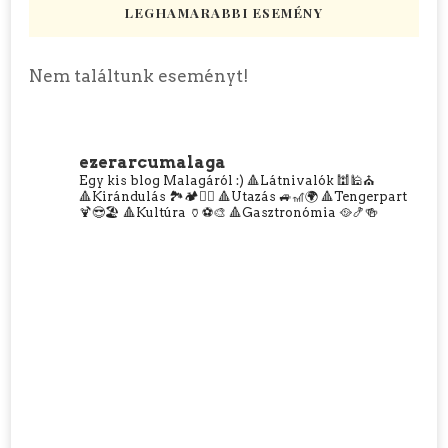
LEGHAMARABBI ESEMÉNY
Nem találtunk eseményt!
ezerarcumalaga
Egy kis blog Malagáról :)
🔺Látnivalók 🕍🕌⛪
🔺Kirándulás 🏞️🏕️🧗‍♀️
🔺Utazás 🚙🎢🌍
🔺Tengerpart
🍹😎🏖️
🔺Kultúra 🏺⚽🎨
🔺Gasztronómia 🥘🍤🍻