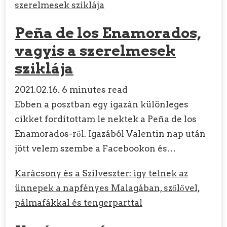
szerelmesek sziklája
Peña de los Enamorados,
vagyis a szerelmesek
sziklája
2021.02.16.
6 minutes read
Ebben a posztban egy igazán különleges
cikket fordítottam le nektek a Peña de los
Enamorados-ről. Igazából Valentin nap után
jött velem szembe a Facebookon és…
Karácsony és a Szilveszter: így telnek az
ünnepek a napfényes Malagában, szőlővel,
pálmafákkal és tengerparttal