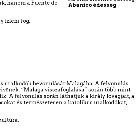
lják, hanem a Fuente de
Abanico édesség
 ízleni fog.
ikus uralkodók bevonulását Malagába. A felvonulás
óvivőnek. “Malaga visszafoglalása” során több mint
. A felvonulás során láthatjuk a király lovagjait, a
ncosokat és természetesen a katolikus uralkodókat,
kultúra
.