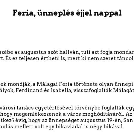
Feria, ünneplés éjjel nappal
zébe az augusztus szót hallván, tuti azt fogja mondani
. És ez teljesen érthető is, mert ki nem szeret táncol
niek mondják, a Málagai Feria története olyan ünnep
lyok, Ferdinand és Isabella, visszafoglalták Málagát 
 városi tanács egyetértésével törvénybe foglalták e
hogy megemlékezzenek a város meghódításáról. Az ün
vetkező évig, hogy az ünnepséget augusztus 19-én, Sa
ulás mellett volt egy bikaviadal is négy bikával.