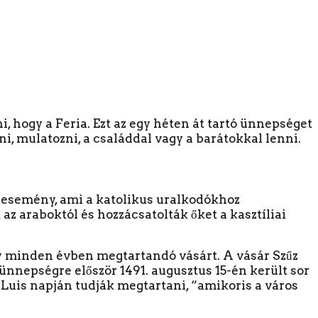
, hogy a Feria. Ezt az egy héten át tartó ünnepséget
ni, mulatozni, a családdal vagy a barátokkal lenni.
i esemény, ami a katolikus uralkodókhoz
az araboktól és hozzácsatolták őket a kasztíliai
gy minden évben megtartandó vásárt. A vásár Szűz
nepségre először 1491. augusztus 15-én került sor
n Luis napján tudják megtartani, “amikoris a város