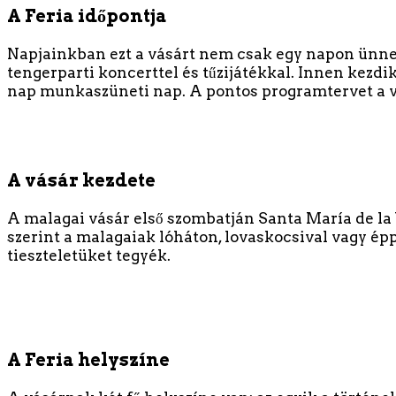
A Feria id
őpontja
Napjainkban ezt a vásárt nem csak egy napon ünnep
tengerparti koncerttel és tűzijátékkal. Innen kezdi
nap munkaszüneti nap. A pontos programtervet a 
A vásár kezdete
A malagai vásár első szombatján Santa María de la 
szerint a malagaiak lóháton, lovaskocsival vagy épp
tieszteletüket tegyék.
A Feria helyszíne