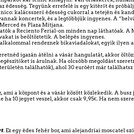
ője az édesség. Tegyünk errefelé is egy kitérőt és prób
anico: kalácsszerű édesség cukorral a tetején és kan
 vannak koncertek, és a legtöbbjük ingyenes. A “belvá
a Merced és Plaza Mitjana.
atók a Reciento Ferial-on minden nap láthatóak. A
akat is beöltöztetik. A belépés ingyenes.
kalommal rendeznek bikaviadalokat, egyik ilyen alk
retnéd igazán átélni a vásár hangulatát, akkor öltöz
egészítőket is árulnak. Ha olcsóbb megoldást szeret
erületén találhatók), ahol 30 euróért már találhatsz
, ami a központ és a vásár között közlekedik. A busz j
de ha 10 jegyet veszel, akkor csak 9,95€. Ha nem szer
rt
. Ez egy édes fehér bor, ami alejandríai moscatel szől