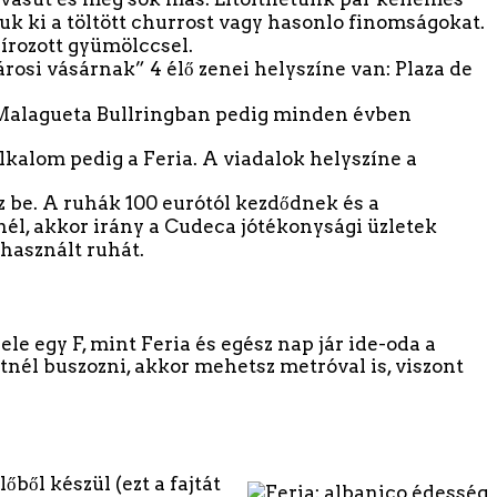
áljuk ki a töltött churrost vagy hasonlo finomságokat.
dírozott gyümölccsel.
rosi vásárnak” 4 élő zenei helyszíne van: Plaza de
 Malagueta Bullringban pedig minden évben
alom pedig a Feria. A viadalok helyszíne a
z be. A ruhák 100 eurótól kezdődnek és a
nél, akkor irány a Cudeca jótékonysági üzletek
 használt ruhát.
ele egy F, mint Feria és egész nap jár ide-oda a
etnél buszozni, akkor mehetsz metróval is, viszont
őből készül (ezt a fajtát