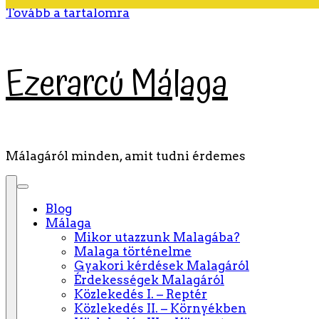
Tovább a tartalomra
Ezerarcú Málaga
Málagáról minden, amit tudni érdemes
Blog
Málaga
Mikor utazzunk Malagába?
Malaga történelme
Gyakori kérdések Malagáról
Érdekességek Malagáról
Közlekedés I. – Reptér
Közlekedés II. – Környékben