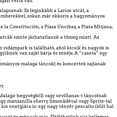
igazi Feria van.
lapoznak. Ez leginkább a Larios utcát, a
ik emberekkel, sokan már ekkoris a hagyományos
 la Constitución, a Plaza Uncibay, a Plaza Mitjana,
 utcák szinte járhatatlanok a tömeg miatt. Az
 vidámpark is található, ahol kicsik és nagyok is
gyiknek van saját bárja és zenéje.A “caseta” egy
.
yományos malaga táncok) és koncertek zajlanak
t:
a Malaga-hegységből) vagy sevillanas-t táncolnak
r vagy manzanilla sherry limonádéval vagy Sprite-tal
 kis energiára is: egy nagy tányér pescaíto (sült hal
vasút és még sok más. Eltölthetünk pár kellemes