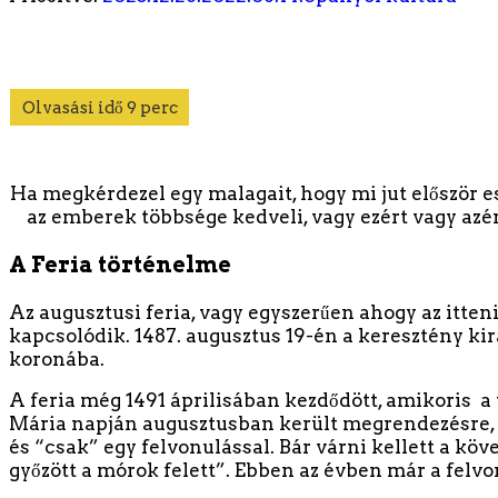
Ha megkérdezel egy malagait, hogy mi jut először es
az emberek többsége kedveli, vagy ezért vagy azért
A Feria történelme
Az augusztusi feria, vagy egyszerűen ahogy az itte
kapcsolódik. 1487. augusztus 19-én a keresztény kirá
koronába.
A feria még 1491 áprilisában kezdődött, amikoris a
Mária napján augusztusban került megrendezésre, 
és “csak” egy felvonulással. Bár várni kellett a kö
győzött a mórok felett”. Ebben az évben már a felvon