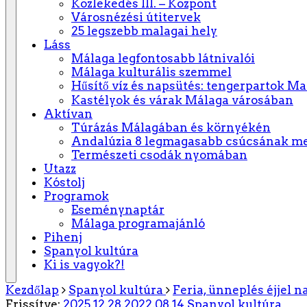
Közlekedés III. – Központ
Városnézési útitervek
25 legszebb malagai hely
Láss
Málaga legfontosabb látnivalói
Málaga kulturális szemmel
Hűsítő víz és napsütés: tengerpartok M
Kastélyok és várak Málaga városában
Aktívan
Túrázás Málagában és környékén
Andalúzia 8 legmagasabb csúcsának m
Természeti csodák nyomában
Utazz
Kóstolj
Programok
Eseménynaptár
Málaga programajánló
Pihenj
Spanyol kultúra
Ki is vagyok?!
Kezdőlap
Spanyol kultúra
Feria, ünneplés éjjel n
Frissítve:
2025.12.28.
2022.08.14.
Spanyol kultúra