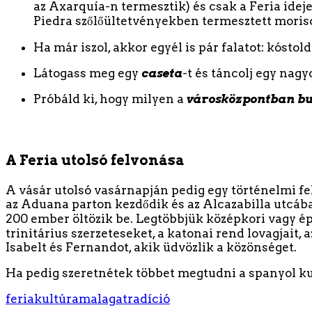
az Axarquía-n termesztik) és csak a Feria ideje
Piedra szőlőültetvényekben termesztett morisc
Ha már iszol, akkor egyél is pár falatot: kóstol
Látogass meg egy
caseta
-t és táncolj egy nagyo
Próbáld ki, hogy milyen a
városközpontban bu
A Feria utolsó felvonása
A vásár utolsó vasárnapján pedig egy történelmi fe
az Aduana parton kezdődik és az Alcazabilla utcában
200 ember öltözik be. Legtöbbjük középkori vagy épp
trinitárius szerzeteseket, a katonai rend lovagjait,
Isabelt és Fernandot, akik üdvözlik a közönséget.
Ha pedig szeretnétek többet megtudni a spanyol kul
feria
kultúra
malaga
tradíció