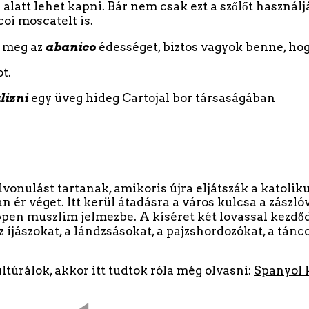
 alatt lehet kapni. Bár nem csak ezt a szőlőt haszná
oi moscatelt is.
d meg az
abanico
édességet, biztos vagyok benne, hogy
t.
lizni
egy üveg hideg Cartojal bor társaságában
lvonulást tartanak, amikoris újra eljátszák a katol
 ér véget. Itt kerül átadásra a város kulcsa a zászl
en muszlim jelmezbe. A kíséret két lovassal kezdődik
 az íjászokat, a lándzsásokat, a pajzshordozókat, a tá
túrálok, akkor itt tudtok róla még olvasni:
Spanyol 