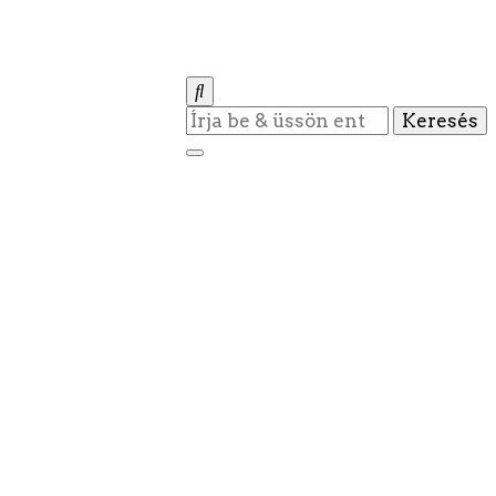
Keres
valamit?