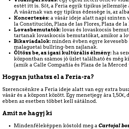
estét itt is. Sőt, a Feria egyik tipikus jellemz
A vásárnak van egy tipikus édessége is, az alb
Koncertezés:
a vásár ideje alatt napi szinten
la Constitución, Plaza de las Flores, Plaza de l
Lovasbemutatók:
lovas és lovaskocsis bemut
tartanak lovaskocsis bemutatókat, amikor a lov
Bikaviadalok:
minden évben egyre kevesebb al
malaguetai bullring-ben zajlanak.
Öltözz be, az igazi kultúrális élmény:
ha seze
központban számos jó üzlet található és még ki
(amik a Calle Compañía és Plaza de la Merced t
Hogyan juthatsz el a Feria-ra?
Szerencsénkre a Feria ideje alatt van egy extra busz
vásár és a központ között. Egy menetjegy ára 1,50€, 
ebben az esetben többet kell sátálnod.
Amit ne hagyj ki
Mindenféleképpen kóstold meg a
Cartojal bo