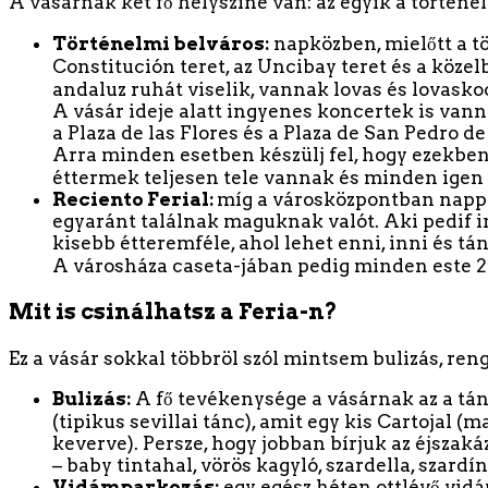
A vásárnak két fő helyszíne van: az egyik a történel
Történelmi belváros:
napközben, mielőtt a tö
Constitución teret, az Uncibay teret és a köz
andaluz ruhát viselik, vannak lovas és lovasko
A vásár ideje alatt ingyenes koncertek is vanna
a Plaza de las Flores és a Plaza de San Pedro de
Arra minden esetben készülj fel, hogy ezekben 
éttermek teljesen tele vannak és minden igen
Reciento Ferial:
míg a városközpontban nappal,
egyaránt találnak maguknak valót. Aki pedif in
kisebb étteremféle, ahol lehet enni, inni és tá
A városháza caseta-jában pedig minden este 
Mit is csinálhatsz a Feria-n?
Ez a vásár sokkal többröl szól mintsem bulizás, ren
Bulizás:
A fő tevékenysége a vásárnak az a tán
(tipikus sevillai tánc), amit egy kis Cartojal 
keverve). Persze, hogy jobban bírjuk az éjszakáz
– baby tintahal, vörös kagyló, szardella, szardín
Vidámparkozás:
egy egész héten ottlévő vid