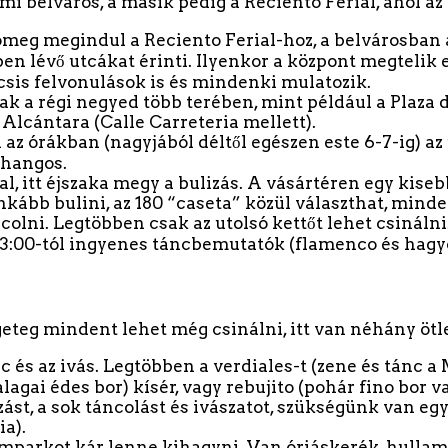
mi belváros, a másik pedig a Reciento Ferial, ahol az 
meg megindul a Reciento Ferial-hoz, a belvárosban a
elben lévő utcákat érinti. Ilyenkor a központ megtel
csis felvonulások is és mindenki mulatozik.
k a régi negyed több terében, mint például a Plaza de
 Alcántara (Calle Carreteria mellett).
az órákban (nagyjából déltől egészen este 6-7-ig) az
 hangos.
 itt éjszaka megy a bulizás. A vásártéren egy kisebb
kább bulini, az 180 “caseta” közül választhat, minde
ncolni. Legtöbben csak az utolsó kettőt lehet csinálni
23:00-tól ingyenes táncbemutatók (flamenco és hag
geteg mindent lehet még csinálni, itt van néhány ötle
c és az ivás. Legtöbben a verdiales-t (zene és tánc 
(malagai édes bor) kísér, vagy rebujito (pohár fino bo
ást, a sok táncolást és ivászatot, szükségünk van egy
ia).
ámparkot kár lenne kihagyni. Van óriáskerék, hullam