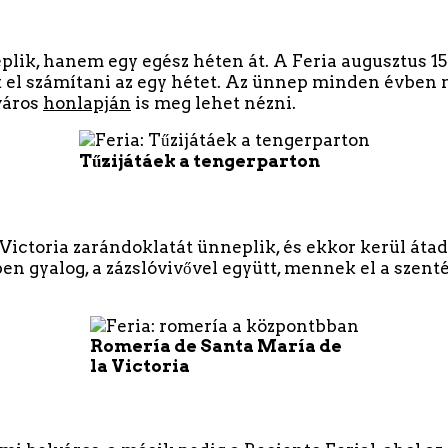
lik, hanem egy egész héten át. A Feria augusztus 15
k el számítani az egy hétet. Az ünnep minden évben m
város
honlapján
is meg lehet nézni.
Tűzijátáek a tengerparton
Victoria zarándoklatát ünneplik, és ekkor kerül átad
en gyalog, a zázslóvivővel együtt, mennek el a szenté
Romería de Santa María de
la Victoria