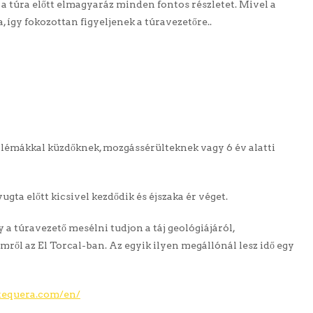
a túra előtt elmagyaráz minden fontos részletet. Mivel a
 így fokozottan figyeljenek a túravezetőre..
émákkal küzdőknek, mozgássérülteknek vagy 6 év alatti
gta előtt kicsivel kezdődik és éjszaka ér véget.
a túravezető mesélni tudjon a táj geológiájáról,
mről az El Torcal-ban. Az egyik ilyen megállónál lesz idő egy
tequera.com/en/