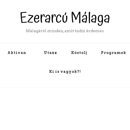
Ezerarcú Málaga
Málagáról minden, amit tudni érdemes
Aktívan
Utazz
Kóstolj
Programok
Ki is vagyok?!