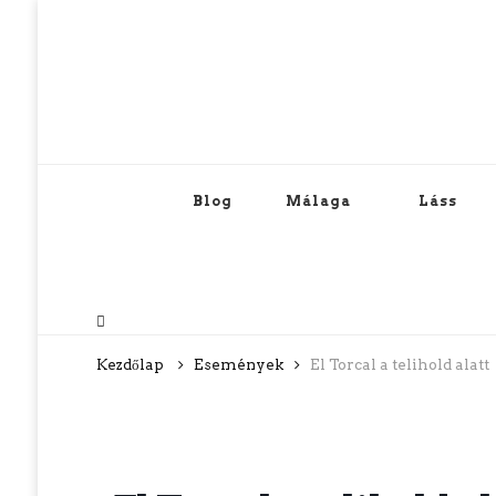
Blog
Málaga
Láss
Kezdőlap
Események
El Torcal a telihold alatt