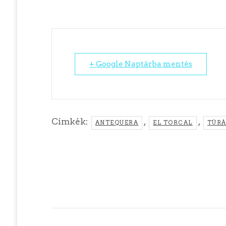
+ Google Naptárba mentés
Címkék:
,
,
ANTEQUERA
EL TORCAL
TÚRÁ