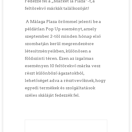
Fedezze fel a „Market la Plaza”-t, a
feltörekvő márkák találkozóját!
A Málaga Plaza örömmel jelenti be a
példátlan Pop Up eseményt, amely
szeptember 2-töl minden hónap első
szombatján kerül megrendezésre
létesítményeikben, különösen a
földszinti téren. Ezen az izgalmas
eseményen 10 feltörekvő márka vesz
részt különböző ágazatokból,
lehetőséget adva a résztvevőknek, hogy
egyedi termékek és szolgáltatások
széles skáláját fedezzék fel.