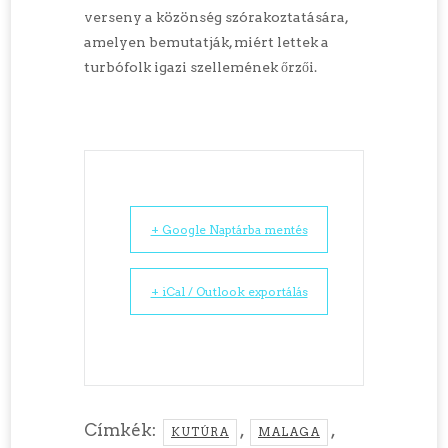
verseny a közönség szórakoztatására,
amelyen bemutatják, miért lettek a
turbófolk igazi szellemének őrzői.
+ Google Naptárba mentés
+ iCal / Outlook exportálás
Címkék:
,
,
KUTÚRA
MALAGA