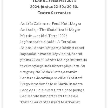
TERRAL Fesztivál 2024
2024. június 22-30./ 20:30.
Teatro Cervantes
Andrés Calamaro, Femi Kuti, Mayra
Andrade, a The Skatalites és Mayte
Martín… az idei Terral 2024
legfontosabb előadói. A Terral az
Atlanti-óceán két partja közötti zenei
kapcsolat hivatott képviselni, és ami
június 22 és 30 között Málaga kulturális
tevékenységeinek főszereplője lesz. Az
uruguay No Te Va Gustar, a román
Fanfare Ciocarlia, a sevillai O Sister!
Diego Amador és José María Bandera
Paco de Lucía előtti tisztelgése pedig a
Paqueando koncert teszi teljessé a
Teatro Cervantes nyári fesztiválját.