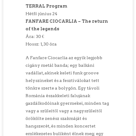
TERRAL Program
Hétfő június 24
FANFARE CIOCARLIA – The return
of the legends
Ára: 30 €
Hossz: 1,30 óra
A Fanfare Ciocarlia az egyik legjobb
cigány metál banda; egy balkáni
vadállat, akinek keleti funk groove
helyszíneket és a fesztiválokat tett
tönkre szerte a bolygón. Egy távoli
Románia északkeleti falujának
gazdálkodóinak gyermekei, minden tag
vagy a szüleitől vagy a nagyszüleitől
örökölte zenész szakmáját és
hangszerét, és minden koncertet
emlékezetes buliként élnek meg; egy