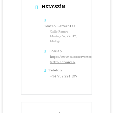
HELYSZÍN
Teatro Cervantes
Calle Ramos
Marín, s/n , 29012,
Málaga
Honlap
https://www.teatrocervantes.com/es/secc
teatro-cervantes/
Telefon
+34 952 224 109