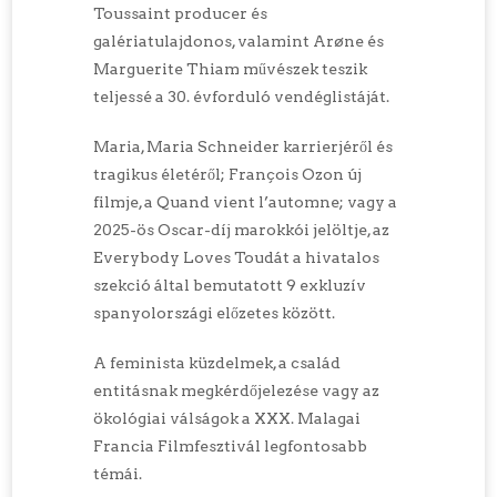
Toussaint producer és
galériatulajdonos, valamint Arøne és
Marguerite Thiam művészek teszik
teljessé a 30. évforduló vendéglistáját.
Maria, Maria Schneider karrierjéről és
tragikus életéről; François Ozon új
filmje, a Quand vient l’automne; vagy a
2025-ös Oscar-díj marokkói jelöltje, az
Everybody Loves Toudát a hivatalos
szekció által bemutatott 9 exkluzív
spanyolországi előzetes között.
A feminista küzdelmek, a család
entitásnak megkérdőjelezése vagy az
ökológiai válságok a XXX. Malagai
Francia Filmfesztivál legfontosabb
témái.