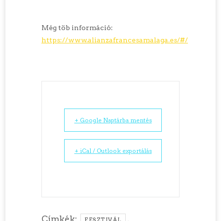
Még töb információ:
https://www.alianzafrancesamalaga.es/#/
+ Google Naptárba mentés
+ iCal / Outlook exportálás
Címkék:
,
FESZTIVÁL