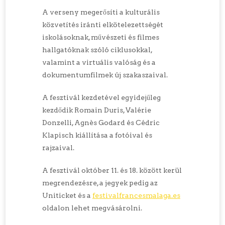
A verseny megerősíti a kulturális
közvetítés iránti elkötelezettségét
iskolásoknak, művészeti és filmes
hallgatóknak szóló ciklusokkal,
valamint a virtuális valóság és a
dokumentumfilmek új szakaszaival.
A fesztivál kezdetével egyidejűleg
kezdődik Romain Duris, Valérie
Donzelli, Agnès Godard és Cédric
Klapisch kiállítása a fotóival és
rajzaival.
A fesztivál október 11. és 18. között kerül
megrendezésre, a jegyek pedig az
Uniticket és a
festivalfrancesmalaga.es
oldalon lehet megvásárolni.