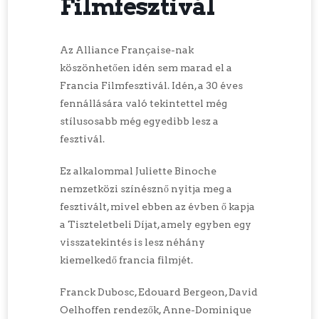
Filmfesztivál
Az Alliance Française-nak
köszönhetően idén sem marad el a
Francia Filmfesztivál. Idén, a 30 éves
fennállására való tekintettel még
stílusosabb még egyedibb lesz a
fesztivál.
Ez alkalommal Juliette Binoche
nemzetközi színésznő nyitja meg a
fesztivált, mivel ebben az évben ő kapja
a Tiszteletbeli Díjat, amely egyben egy
visszatekintés is lesz néhány
kiemelkedő francia filmjét.
Franck Dubosc, Edouard Bergeon, David
Oelhoffen rendezők, Anne-Dominique