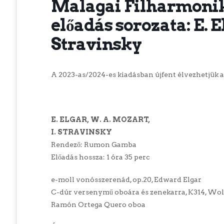
Malagai Filharmonik
előadás sorozata: E. E
Stravinsky
A 2023-as/2024-es kiadásban újfent élvezhetjük 
E. ELGAR, W. A. MOZART,
I. STRAVINSKY
Rendező: Rumon Gamba
Előadás hossza: 1 óra 35 perc
e-moll vonósszerenád, op.20, Edward Elgar
C-dúr versenymű oboára és zenekarra, K314, W
Ramón Ortega Quero oboa