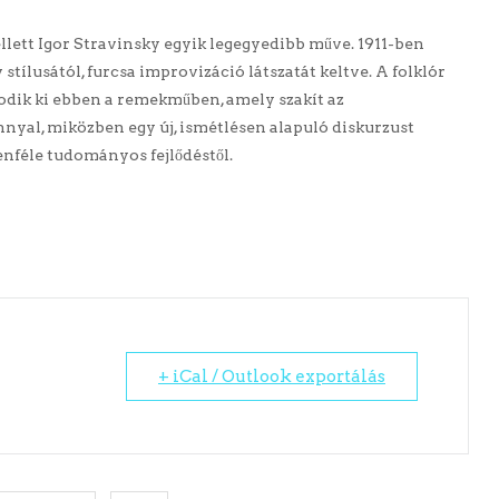
llett Igor Stravinsky egyik legegyedibb műve. 1911-ben
stílusától, furcsa improvizáció látszatát keltve. A folklór
odik ki ebben a remekműben, amely szakít az
yal, miközben egy új, ismétlésen alapuló diskurzust
denféle tudományos fejlődéstől.
+ iCal / Outlook exportálás