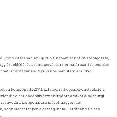
oll vonósszerenád, az Op.20 vélhetően egy szvit átdolgozása,
gy érdeklődését a zeneszerzői karrier határozott fejlesztése
többet játszott zenéje. Nyilvános bemutatójára 1896
rgban komponált K271k katalogizált oboarekonstrukciója.
erlendis olasz oboaművésznek íródott, amikor a salzburgi
rző fuvolára komponálta a művet, nagyon kis
 hogy eleget tegyen a gazdag indiai Ferdinand Dejean
e.