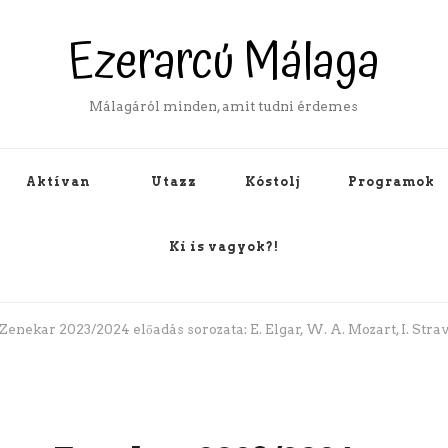
Ezerarcú Málaga
Málagáról minden, amit tudni érdemes
Aktívan
Utazz
Kóstolj
Programok
Ki is vagyok?!
nekar 2023/2024 előadás sorozata: E. Elgar, W. A. Mozart, I. Stra