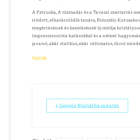
A Petruska, A tűzmadár és a Tavaszi szertartás me
íródott, elhatárolódik tanára, Rimszkij-Korszakov 
megértésének és kezelésének új módja kristályos
impresszionista hatásokkal és a német hagyománn
javasol, akár statikus, akár változatos, távol min
Jegyek.
+ Google Naptárba mentés