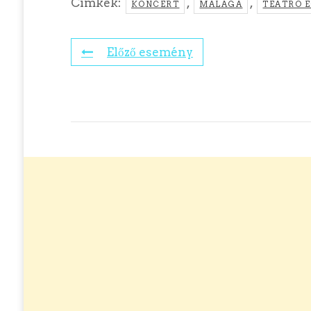
Címkék:
,
,
KONCERT
MALAGA
TEATRO 
Előző esemény