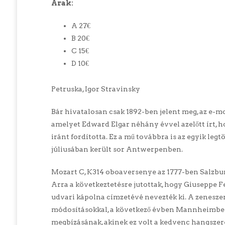
Árak:
A 27€
B 20€
C 15€
D 10€
Petruska, Igor Stravinsky
Bár hivatalosan csak 1892-ben jelent meg, az e-m
amelyet Edward Elgar néhány évvel azelőtt írt, ho
iránt fordította. Ez a mű továbbra is az egyik leg
júliusában került sor Antwerpenben.
Mozart C, K314 oboaversenye az 1777-ben Salzbu
Arra a következtetésre jutottak, hogy Giuseppe F
udvari kápolna címzetévé nevezték ki. A zenesze
módosításokkal, a következő évben Mannheimben,
megbízásának, akinek ez volt a kedvenc hangszer