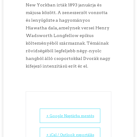
New Yorkban írták 1893 januárja és
májusa között. A zeneszerzőt vonzotta
és lenyűgözte a hagyományos
Hiawatha dala, amelynek versei Henry
Wadsworth Longfellow epikus
költeményéből származnak. Témáinak
rövidségéből legfeljebb négy-nyolc
hangból álló csoportokkal Dvorák nagy
kifejező intenzitású erőt ér el.
+ Google Naptárba mentés
+ iCal / Outlook exportálás