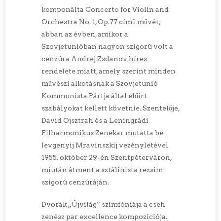
komponálta Concerto for Violin and
Orchestra No. 1, Op.77 című művét,
abban az évben, amikor a
Szovjetunióban nagyon szigorú volt a
cenzúra Andrej Zsdanov híres
rendelete miatt, amely szerint minden
művészi alkotásnak a Szovjetunió
Kommunista Pártja által előírt
szabályokat kellett követnie. Szentelője,
David Ojsztrah és a Leningrádi
Filharmonikus Zenekar mutatta be
Jevgenyij Mravinszkij vezényletével
1955. október 29-én Szentpéterváron,
miután átment a sztálinista rezsim
szigorú cenzúráján.
Dvorák „Újvilág” szimfóniája a cseh
zenész par excellence kompozíciója.