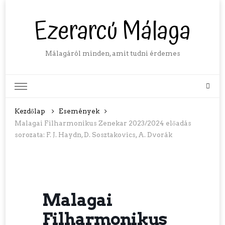
Ezerarcú Málaga
Málagáról minden, amit tudni érdemes
Kezdőlap
Események
Malagai Filharmonikus Zenekar 2023/2024 előadás
sorozata: F. J. Haydn, D. Sosztakovics, A. Dvorák
Malagai
Filharmonikus