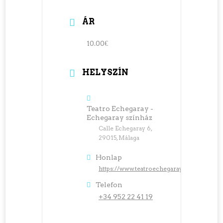
ÁR
10.00€
HELYSZÍN
Teatro Echegaray -
Echegaray színház
Calle Echegaray 6,
29015, Málaga
Honlap
https://www.teatroechegaray.com/
Telefon
+34 952 22 41 19