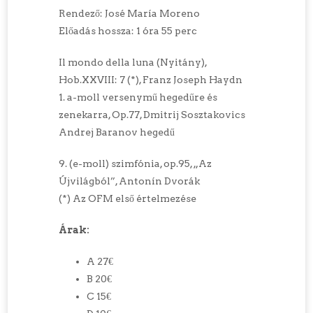
Rendező: José María Moreno
Előadás hossza: 1 óra 55 perc
Il mondo della luna (Nyitány),
Hob.XXVIII: 7 (*), Franz Joseph Haydn
1. a-moll versenymű hegedűre és
zenekarra, Op.77, Dmitrij Sosztakovics
Andrej Baranov hegedű
9. (e-moll) szimfónia, op.95, „Az
Újvilágból”, Antonín Dvorák
(*) Az OFM első értelmezése
Árak:
A 27€
B 20€
C 15€