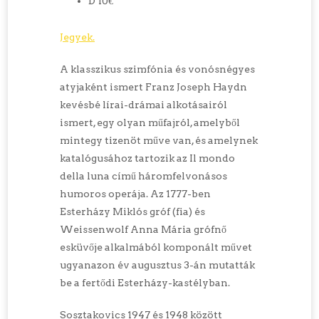
D 10€
Jegyek.
A klasszikus szimfónia és vonósnégyes
atyjaként ismert Franz Joseph Haydn
kevésbé lírai-drámai alkotásairól
ismert, egy olyan műfajról, amelyből
mintegy tizenöt műve van, és amelynek
katalógusához tartozik az Il mondo
della luna című háromfelvonásos
humoros operája. Az 1777-ben
Esterházy Miklós gróf (fia) és
Weissenwolf Anna Mária grófnő
esküvője alkalmából komponált művet
ugyanazon év augusztus 3-án mutatták
be a fertődi Esterházy-kastélyban.
Sosztakovics 1947 és 1948 között