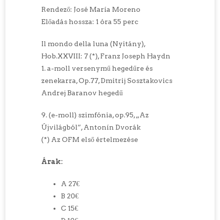
Rendező: José María Moreno
Előadás hossza: 1 óra 55 perc
Il mondo della luna (Nyitány),
Hob.XXVIII: 7 (*), Franz Joseph Haydn
1. a-moll versenymű hegedűre és
zenekarra, Op.77, Dmitrij Sosztakovics
Andrej Baranov hegedű
9. (e-moll) szimfónia, op.95, „Az
Újvilágból”, Antonín Dvorák
(*) Az OFM első értelmezése
Árak:
A 27€
B 20€
C 15€