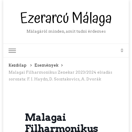
Ezerarcú Málaga
Málagáról minden, amit tudni érdemes
Kezdőlap
Események
Malagai Filharmonikus Zenekar 2023/2024 előadás
sorozata: F. J. Haydn, D. Sosztakovics, A. Dvorák
Malagai
Filharmonikus