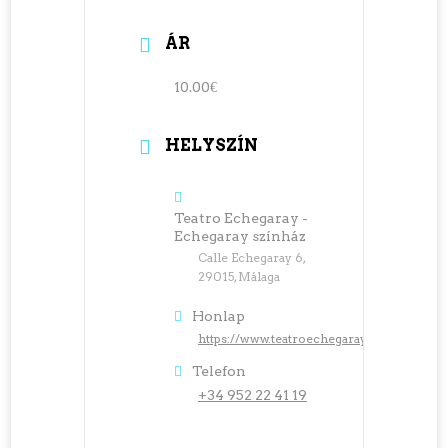
ÁR
10.00€
HELYSZÍN
Teatro Echegaray -
Echegaray színház
Calle Echegaray 6,
29015, Málaga
Honlap
https://www.teatroechegaray.com/
Telefon
+34 952 22 41 19