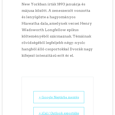
New Yorkban írták 1893 januárja és
májusa között. A zeneszerzőt vonzotta
és lenyűgözte a hagyományos
Hiawatha dala, amelynek versei Henry
Wadsworth Longfellow epikus
költeményéből származnak. Témáinak
rövidségéből legfeljebb négy-nyolc
hangból álló csoportokkal Dvorák nagy
kifejező intenzitású erőt ér el.
+ Google Naptárba mentés
+ iCal / Outlook exportálás