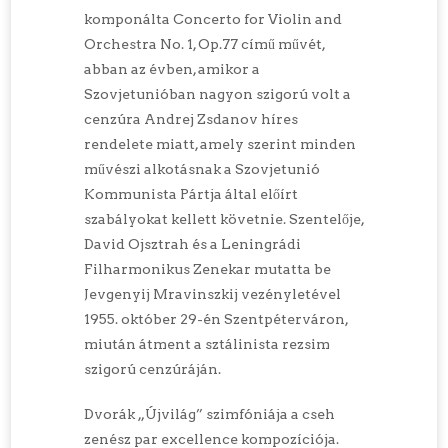
komponálta Concerto for Violin and
Orchestra No. 1, Op.77 című művét,
abban az évben, amikor a
Szovjetunióban nagyon szigorú volt a
cenzúra Andrej Zsdanov híres
rendelete miatt, amely szerint minden
művészi alkotásnak a Szovjetunió
Kommunista Pártja által előírt
szabályokat kellett követnie. Szentelője,
David Ojsztrah és a Leningrádi
Filharmonikus Zenekar mutatta be
Jevgenyij Mravinszkij vezényletével
1955. október 29-én Szentpéterváron,
miután átment a sztálinista rezsim
szigorú cenzúráján.
Dvorák „Újvilág” szimfóniája a cseh
zenész par excellence kompozíciója.