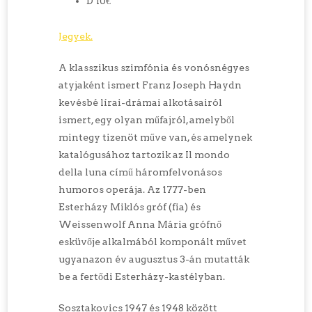
D 10€
Jegyek.
A klasszikus szimfónia és vonósnégyes
atyjaként ismert Franz Joseph Haydn
kevésbé lírai-drámai alkotásairól
ismert, egy olyan műfajról, amelyből
mintegy tizenöt műve van, és amelynek
katalógusához tartozik az Il mondo
della luna című háromfelvonásos
humoros operája. Az 1777-ben
Esterházy Miklós gróf (fia) és
Weissenwolf Anna Mária grófnő
esküvője alkalmából komponált művet
ugyanazon év augusztus 3-án mutatták
be a fertődi Esterházy-kastélyban.
Sosztakovics 1947 és 1948 között