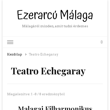
Ezerarcú Málaga
Málagáról minden, amit tudni érdemes
Kezdőlap
Teatro Echegaray
Teatro Echegaray
Megjelenítve: 1 -8 / 8 eredményből
Malagai Filharmonikus