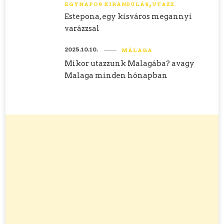
EGYNAPOS KIRÁNDULÁS
UTAZZ
Estepona, egy kisváros megannyi
varázzsal
2025.10.10.
MÁLAGA
Mikor utazzunk Malagába? avagy
Malaga minden hónapban