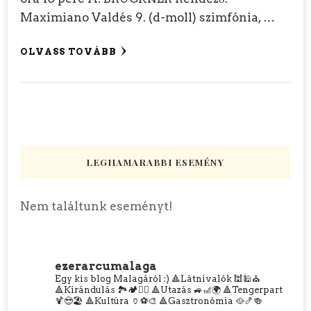
Maximiano Valdés 9. (d-moll) szimfónia, …
OLVASS TOVÁBB
LEGHAMARABBI ESEMÉNY
Nem találtunk eseményt!
ezerarcumalaga
Egy kis blog Malagáról :)
🔺Látnivalók 🕍🕌⛪
🔺Kirándulás 🏞️🏕️🧗‍♀️
🔺Utazás 🚙🎢🌍
🔺Tengerpart
🍹😎🏖️
🔺Kultúra 🏺⚽🎨
🔺Gasztronómia 🥘🍤🍻