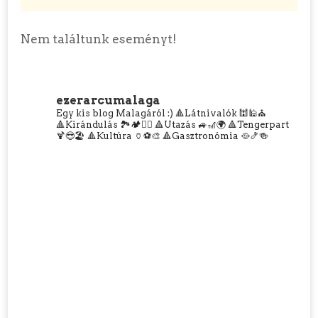
Nem találtunk eseményt!
ezerarcumalaga
Egy kis blog Malagáról :)
🔺Látnivalók 🕍🕌⛪
🔺Kirándulás 🏞️🏕️🧗‍♀️
🔺Utazás 🚙🎢🌍
🔺Tengerpart
🍹😎🏖️
🔺Kultúra 🏺⚽🎨
🔺Gasztronómia 🥘🍤🍻