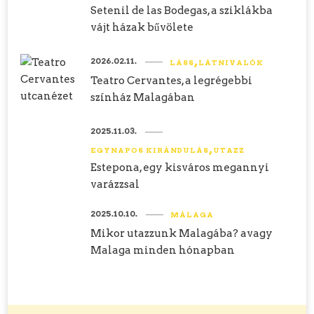
Setenil de las Bodegas, a sziklákba
vájt házak bűvölete
2026.02.11.
LÁSS
LÁTNIVALÓK
Teatro Cervantes, a legrégebbi
színház Malagában
2025.11.03.
EGYNAPOS KIRÁNDULÁS
UTAZZ
Estepona, egy kisváros megannyi
varázzsal
2025.10.10.
MÁLAGA
Mikor utazzunk Malagába? avagy
Malaga minden hónapban