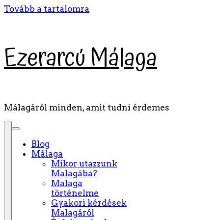
Tovább a tartalomra
Ezerarcú Málaga
Málagáról minden, amit tudni érdemes
Blog
Málaga
Mikor utazzunk
Malagába?
Malaga
történelme
Gyakori kérdések
Malagáról