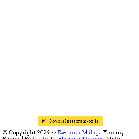
Kövess Instagram-on is
© Copyright 2024 ->
Ezerarcú Málaga
Yummy
Recipe | Fejlesztette:
Blossom Themes
. Motor: