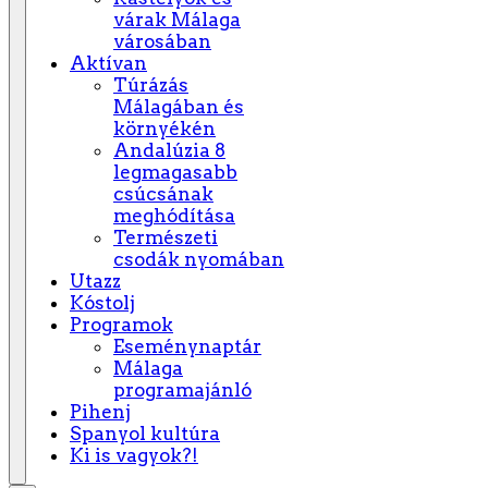
várak Málaga
városában
Aktívan
Túrázás
Málagában és
környékén
Andalúzia 8
legmagasabb
csúcsának
meghódítása
Természeti
csodák nyomában
Utazz
Kóstolj
Programok
Eseménynaptár
Málaga
programajánló
Pihenj
Spanyol kultúra
Ki is vagyok?!