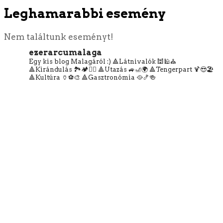
Leghamarabbi esemény
Nem találtunk eseményt!
ezerarcumalaga
Egy kis blog Malagáról :)
🔺Látnivalók 🕍🕌⛪
🔺Kirándulás 🏞️🏕️🧗‍♀️
🔺Utazás 🚙🎢🌍
🔺Tengerpart 🍹😎🏖️
🔺Kultúra 🏺⚽🎨
🔺Gasztronómia 🥘🍤🍻