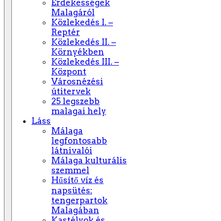
Érdekességek
Malagáról
Közlekedés I. –
Reptér
Közlekedés II. –
Környékben
Közlekedés III. –
Központ
Városnézési
útitervek
25 legszebb
malagai hely
Láss
Málaga
legfontosabb
látnivalói
Málaga kulturális
szemmel
Hűsítő víz és
napsütés:
tengerpartok
Malagában
Kastélyok és