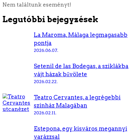
Nem találtunk eseményt!
Legutóbbi bejegyzések
La Maroma, Málaga legmagasabb
pontja
2026.06.07.
Setenil de las Bodegas, a sziklákba
vájt házak bűvölete
2026.02.22.
Teatro Cervantes, a legrégebbi
színház Malagában
2026.02.11.
Estepona, egy kisváros megannyi
varázzsal