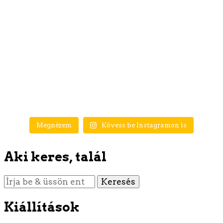
Megnézem
Kövess be Instagramon is
Aki keres, talál
Keres
valamit?
Kiállítások