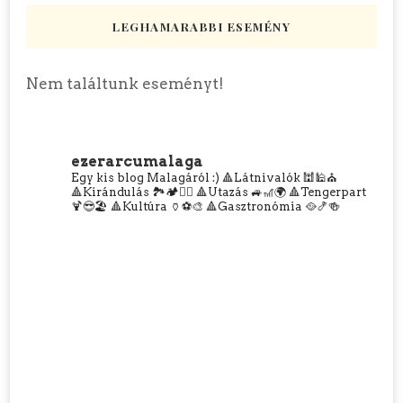
LEGHAMARABBI ESEMÉNY
Nem találtunk eseményt!
ezerarcumalaga
Egy kis blog Malagáról :)
🔺Látnivalók 🕍🕌⛪
🔺Kirándulás 🏞️🏕️🧗‍♀️
🔺Utazás 🚙🎢🌍
🔺Tengerpart
🍹😎🏖️
🔺Kultúra 🏺⚽🎨
🔺Gasztronómia 🥘🍤🍻