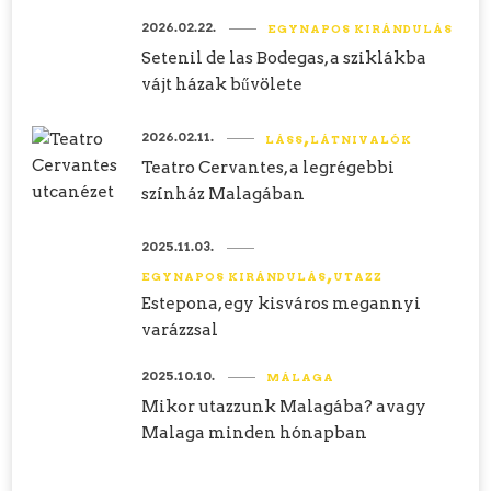
2026.02.22.
EGYNAPOS KIRÁNDULÁS
Setenil de las Bodegas, a sziklákba
vájt házak bűvölete
2026.02.11.
LÁSS
LÁTNIVALÓK
Teatro Cervantes, a legrégebbi
színház Malagában
2025.11.03.
EGYNAPOS KIRÁNDULÁS
UTAZZ
Estepona, egy kisváros megannyi
varázzsal
2025.10.10.
MÁLAGA
Mikor utazzunk Malagába? avagy
Malaga minden hónapban