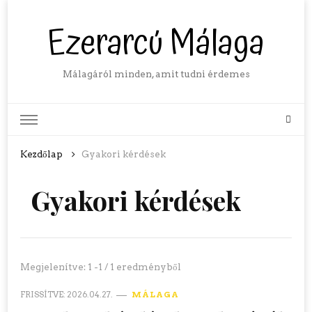
Ezerarcú Málaga
Málagáról minden, amit tudni érdemes
Kezdőlap
Gyakori kérdések
Gyakori kérdések
Megjelenítve: 1 -1 / 1 eredményből
FRISSÍTVE:
2026.04.27.
MÁLAGA