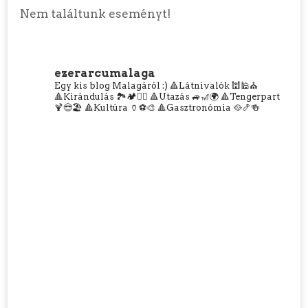
Nem találtunk eseményt!
ezerarcumalaga
Egy kis blog Malagáról :)
🔺Látnivalók 🕍🕌⛪
🔺Kirándulás 🏞️🏕️🧗‍♀️
🔺Utazás 🚙🎢🌍
🔺Tengerpart
🍹😎🏖️
🔺Kultúra 🏺⚽🎨
🔺Gasztronómia 🥘🍤🍻