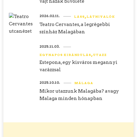
vájt házak bűvölete
2026.02.11.
LÁSS
LÁTNIVALÓK
Teatro Cervantes, a legrégebbi
színház Malagában
2025.11.03.
EGYNAPOS KIRÁNDULÁS
UTAZZ
Estepona, egy kisváros megannyi
varázzsal
2025.10.10.
MÁLAGA
Mikor utazzunk Malagába? avagy
Malaga minden hónapban