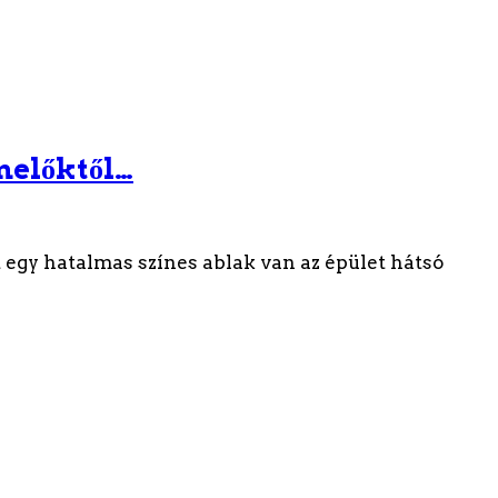
melőktől…
 egy hatalmas színes ablak van az épület hátsó