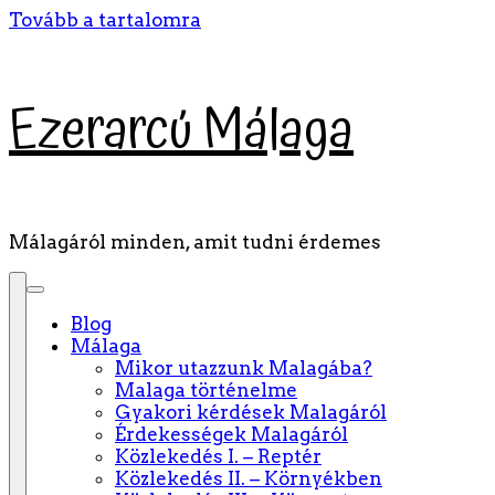
Tovább a tartalomra
Ezerarcú Málaga
Málagáról minden, amit tudni érdemes
Blog
Málaga
Mikor utazzunk Malagába?
Malaga történelme
Gyakori kérdések Malagáról
Érdekességek Malagáról
Közlekedés I. – Reptér
Közlekedés II. – Környékben