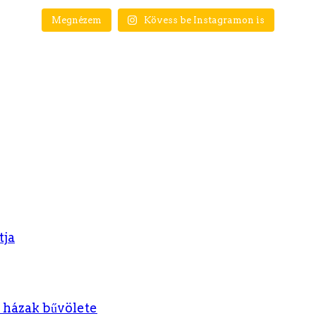
Megnézem
Kövess be Instagramon is
tja
t házak bűvölete