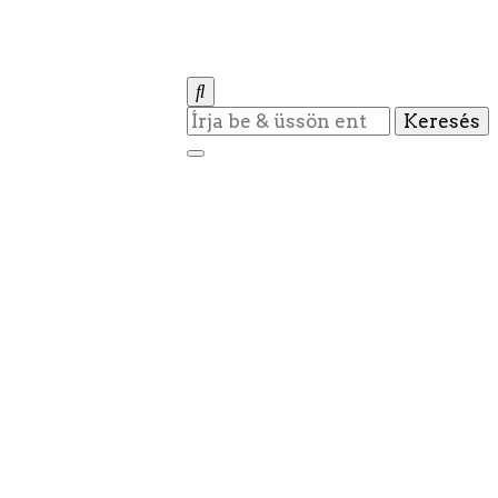
Keres
valamit?