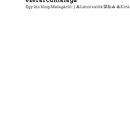
Egy kis blog Malagáról :)
🔺Látnivalók 🕍🕌⛪
🔺Kiránd