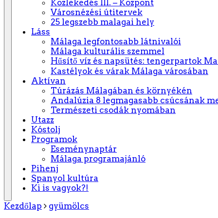
Közlekedés III. – Központ
Városnézési útitervek
25 legszebb malagai hely
Láss
Málaga legfontosabb látnivalói
Málaga kulturális szemmel
Hűsítő víz és napsütés: tengerpartok M
Kastélyok és várak Málaga városában
Aktívan
Túrázás Málagában és környékén
Andalúzia 8 legmagasabb csúcsának m
Természeti csodák nyomában
Utazz
Kóstolj
Programok
Eseménynaptár
Málaga programajánló
Pihenj
Spanyol kultúra
Ki is vagyok?!
Kezdőlap
gyümölcs