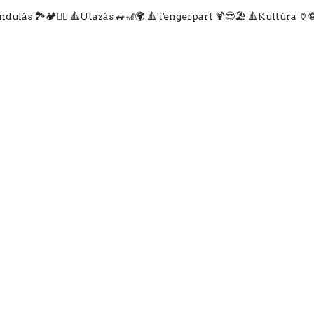
ulás 🏞️🏕️🧗‍♀️
🔺Utazás 🚙🎢🌍
🔺Tengerpart 🍹😎🏖️
🔺Kultúra 🏺