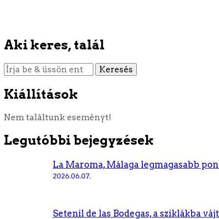
Aki keres, talál
Keres
valamit?
Kiállítások
Nem találtunk eseményt!
Legutóbbi bejegyzések
La Maroma, Málaga legmagasabb pon
2026.06.07.
Setenil de las Bodegas, a sziklákba váj