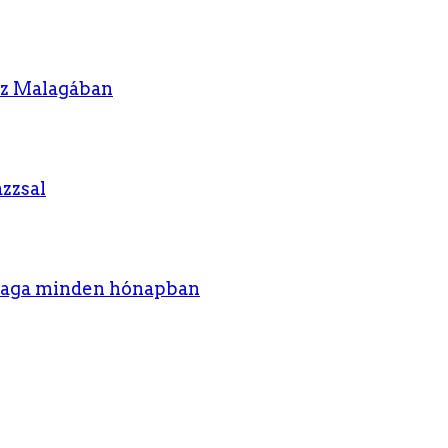
áz Malagában
zzsal
laga minden hónapban