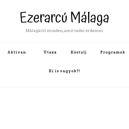
Ezerarcú Málaga
Málagáról minden, amit tudni érdemes
Aktívan
Utazz
Kóstolj
Programok
Ki is vagyok?!