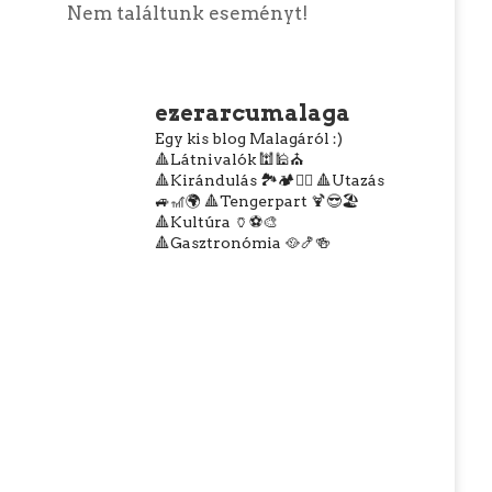
Nem találtunk eseményt!
ezerarcumalaga
Egy kis blog Malagáról :)
🔺Látnivalók 🕍🕌⛪
🔺Kirándulás 🏞️🏕️🧗‍♀️
🔺Utazás
🚙🎢🌍
🔺Tengerpart 🍹😎🏖️
🔺Kultúra 🏺⚽🎨
🔺Gasztronómia 🥘🍤🍻