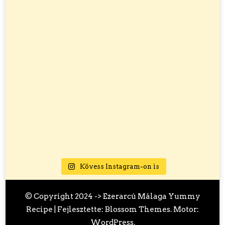
Kövess Instagram-on is
© Copyright 2024 ->
Ezerarcú Málaga
Yummy
Recipe | Fejlesztette:
Blossom Themes
. Motor:
WordPress
.