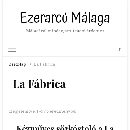
Ezerarcú Málaga
Málagáról minden, amit tudni érdemes
Kezdőlap
La Fábrica
La Fábrica
Megjelenítve: 1 -5 / 5 eredményből
Kézműves sörkóstoló a La