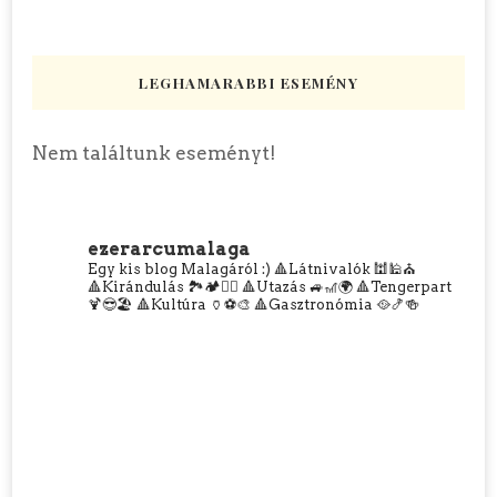
LEGHAMARABBI ESEMÉNY
Nem találtunk eseményt!
ezerarcumalaga
Egy kis blog Malagáról :)
🔺Látnivalók 🕍🕌⛪
🔺Kirándulás 🏞️🏕️🧗‍♀️
🔺Utazás 🚙🎢🌍
🔺Tengerpart
🍹😎🏖️
🔺Kultúra 🏺⚽🎨
🔺Gasztronómia 🥘🍤🍻