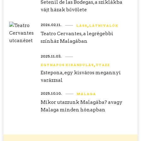
Setenil de las Bodegas, a sziklákba
vájt házak bűvölete
2026.02.11.
LÁSS
LÁTNIVALÓK
Teatro Cervantes, a legrégebbi
színház Malagában
2025.11.03.
EGYNAPOS KIRÁNDULÁS
UTAZZ
Estepona, egy kisváros megannyi
varázzsal
2025.10.10.
MÁLAGA
Mikor utazzunk Malagába? avagy
Malaga minden hónapban