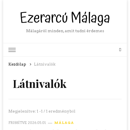
Ezerarcú Málaga
Málagáról minden, amit tudni érdemes
Kezdőlap
Látnivalók
Látnivalók
Megjelenítve: 1 -1 / 1 eredményből
FRISSÍTVE:
2026.05.01.
MÁLAGA