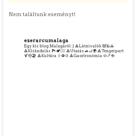
Nem találtunk eseményt!
ezerarcumalaga
Egy kis blog Malagáról :)
🔺Látnivalók 🕍🕌⛪
🔺Kirándulás 🏞️🏕️🧗‍♀️
🔺Utazás 🚙🎢🌍
🔺Tengerpart
🍹😎🏖️
🔺Kultúra 🏺⚽🎨
🔺Gasztronómia 🥘🍤🍻