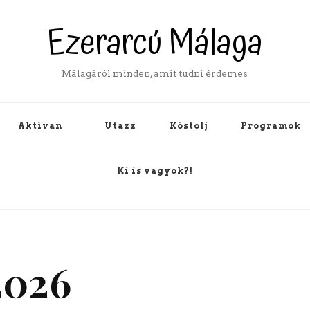
Ezerarcú Málaga
Málagáról minden, amit tudni érdemes
Aktívan
Utazz
Kóstolj
Programok
Ki is vagyok?!
2026