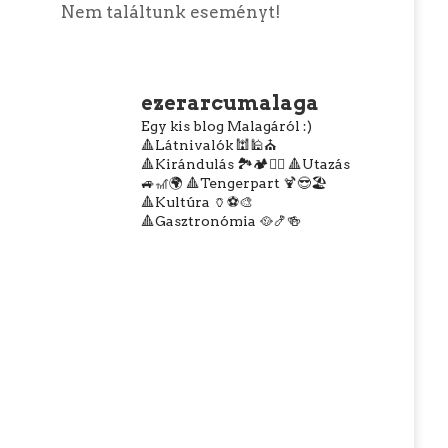
Nem találtunk eseményt!
ezerarcumalaga
Egy kis blog Malagáról :)
🔺Látnivalók 🕍🕌⛪
🔺Kirándulás 🏞️🏕️🧗‍♀️
🔺Utazás
🚙🎢🌍
🔺Tengerpart 🍹😎🏖️
🔺Kultúra 🏺⚽🎨
🔺Gasztronómia 🥘🍤🍻