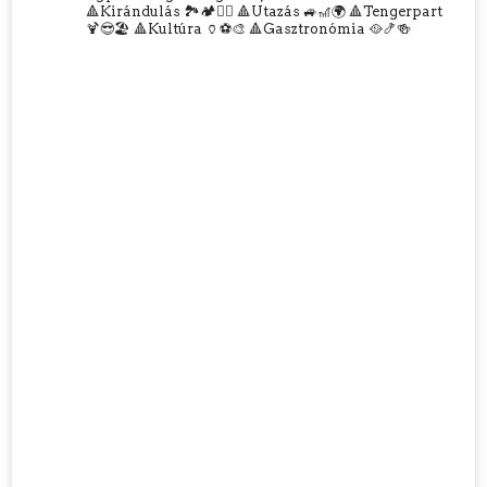
🔺Kirándulás 🏞️🏕️🧗‍♀️
🔺Utazás 🚙🎢🌍
🔺Tengerpart
🍹😎🏖️
🔺Kultúra 🏺⚽🎨
🔺Gasztronómia 🥘🍤🍻