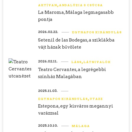
AKTÍVAN
ANDALÚZIA 8 CSÚCSA
La Maroma, Málaga legmagasabb
pontja
2026.02.22.
EGYNAPOS KIRÁNDULÁS
Setenil de las Bodegas, a sziklákba
vájt házak bűvölete
2026.02.11.
LÁSS
LÁTNIVALÓK
Teatro Cervantes, a legrégebbi
színház Malagában
2025.11.03.
EGYNAPOS KIRÁNDULÁS
UTAZZ
Estepona, egy kisváros megannyi
varázzsal
2025.10.10.
MÁLAGA