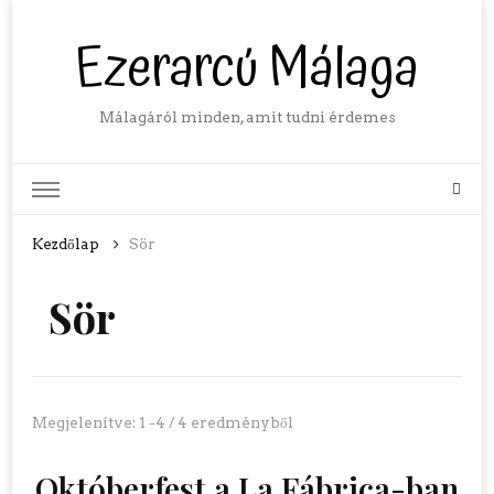
Ezerarcú Málaga
Málagáról minden, amit tudni érdemes
Kezdőlap
Sör
Sör
Megjelenítve: 1 -4 / 4 eredményből
Októberfest a La Fábrica-ban