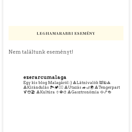
LEGHAMARABBI ESEMÉNY
Nem találtunk eseményt!
ezerarcumalaga
Egy kis blog Malagáról :)
🔺Látnivalók 🕍🕌⛪
🔺Kirándulás 🏞️🏕️🧗‍♀️
🔺Utazás 🚙🎢🌍
🔺Tengerpart
🍹😎🏖️
🔺Kultúra 🏺⚽🎨
🔺Gasztronómia 🥘🍤🍻