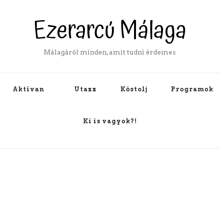
Ezerarcú Málaga
Málagáról minden, amit tudni érdemes
Aktívan
Utazz
Kóstolj
Programok
Ki is vagyok?!