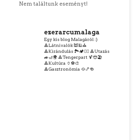
Nem találtunk eseményt!
ezerarcumalaga
Egy kis blog Malagáról :)
🔺Látnivalók 🕍🕌⛪
🔺Kirándulás 🏞️🏕️🧗‍♀️
🔺Utazás
🚙🎢🌍
🔺Tengerpart 🍹😎🏖️
🔺Kultúra 🏺⚽🎨
🔺Gasztronómia 🥘🍤🍻