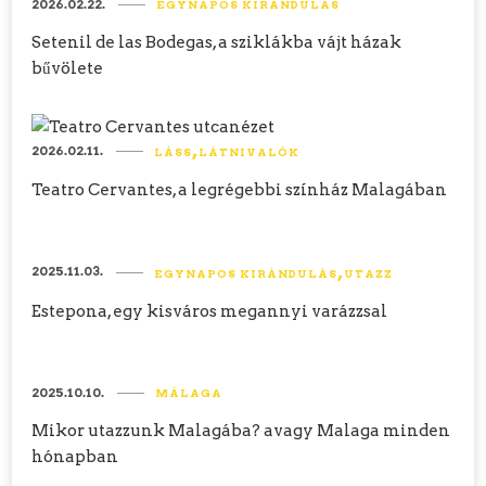
2026.02.22.
EGYNAPOS KIRÁNDULÁS
Setenil de las Bodegas, a sziklákba vájt házak
bűvölete
2026.02.11.
LÁSS
LÁTNIVALÓK
Teatro Cervantes, a legrégebbi színház Malagában
2025.11.03.
EGYNAPOS KIRÁNDULÁS
UTAZZ
Estepona, egy kisváros megannyi varázzsal
2025.10.10.
MÁLAGA
Mikor utazzunk Malagába? avagy Malaga minden
hónapban