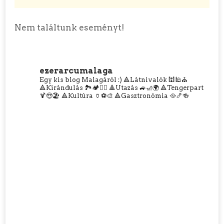
Nem találtunk eseményt!
ezerarcumalaga
Egy kis blog Malagáról :)
🔺Látnivalók 🕍🕌⛪
🔺Kirándulás 🏞️🏕️🧗‍♀️
🔺Utazás 🚙🎢🌍
🔺Tengerpart
🍹😎🏖️
🔺Kultúra 🏺⚽🎨
🔺Gasztronómia 🥘🍤🍻