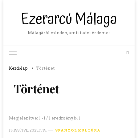
Ezerarcú Málaga
Málagáról minden, amit tudni érdemes
Kezdőlap
Történet
Történet
Megjelenítve: 1 -1 / 1 eredményből
FRISSÍTVE:
2025.11.14.
SPANYOL KULTÚRA