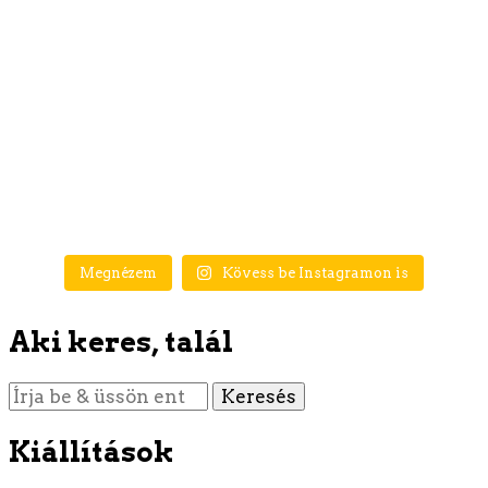
Megnézem
Kövess be Instagramon is
Aki keres, talál
Keres
valamit?
Kiállítások