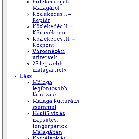
Érdekességek
Malagáról
Közlekedés I. –
Reptér
Közlekedés II. –
Környékben
Közlekedés III. –
Központ
Városnézési
útitervek
25 legszebb
malagai hely
Láss
Málaga
legfontosabb
látnivalói
Málaga kulturális
szemmel
Hűsítő víz és
napsütés:
tengerpartok
Malagában
Kastélyok és