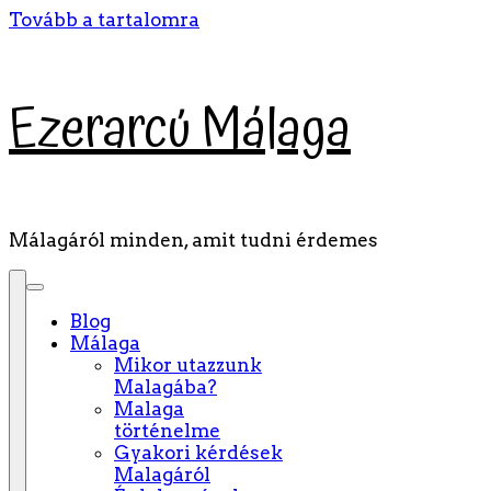
Tovább a tartalomra
Ezerarcú Málaga
Málagáról minden, amit tudni érdemes
Blog
Málaga
Mikor utazzunk
Malagába?
Malaga
történelme
Gyakori kérdések
Malagáról