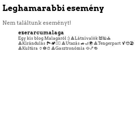
Leghamarabbi esemény
Nem találtunk eseményt!
ezerarcumalaga
Egy kis blog Malagáról :)
🔺Látnivalók 🕍🕌⛪
🔺Kirándulás 🏞️🏕️🧗‍♀️
🔺Utazás 🚙🎢🌍
🔺Tengerpart 🍹😎🏖️
🔺Kultúra 🏺⚽🎨
🔺Gasztronómia 🥘🍤🍻