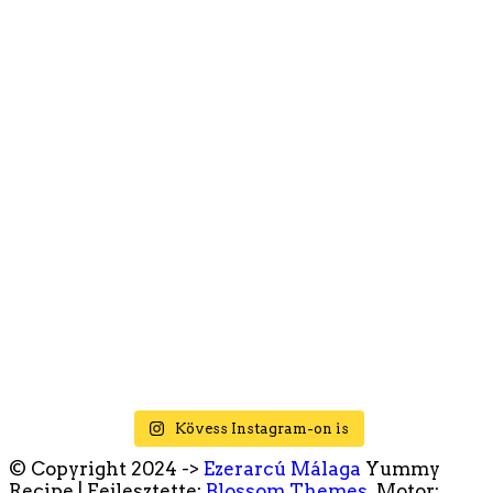
Kövess Instagram-on is
© Copyright 2024 ->
Ezerarcú Málaga
Yummy
Recipe | Fejlesztette:
Blossom Themes
. Motor: