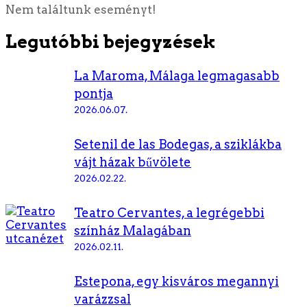
Nem találtunk eseményt!
Legutóbbi bejegyzések
La Maroma, Málaga legmagasabb
pontja
2026.06.07.
Setenil de las Bodegas, a sziklákba
vájt házak bűvölete
2026.02.22.
Teatro Cervantes, a legrégebbi
színház Malagában
2026.02.11.
Estepona, egy kisváros megannyi
varázzsal