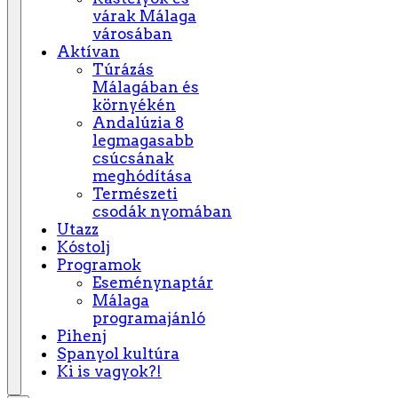
várak Málaga
városában
Aktívan
Túrázás
Málagában és
környékén
Andalúzia 8
legmagasabb
csúcsának
meghódítása
Természeti
csodák nyomában
Utazz
Kóstolj
Programok
Eseménynaptár
Málaga
programajánló
Pihenj
Spanyol kultúra
Ki is vagyok?!