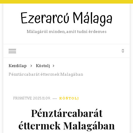
Ezerarcú Málaga
Málagáról minden, amit tudni érdemes
Kezdőlap
Kóstolj
Pénztárcabarát éttermek Malagában
FRISSÍTVE:
2025.11.09.
KÓSTOLJ
Pénztárcabarát
éttermek Malagában