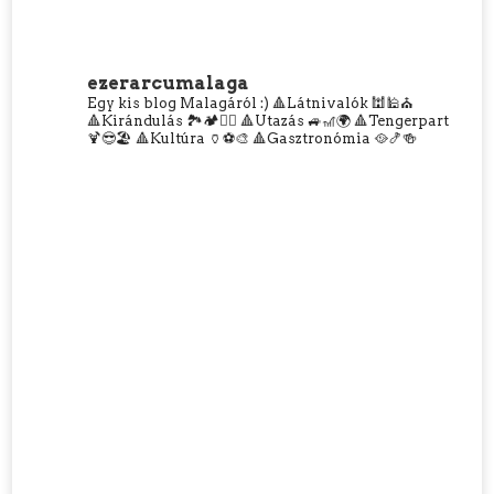
ezerarcumalaga
Egy kis blog Malagáról :)
🔺Látnivalók 🕍🕌⛪
🔺Kirándulás 🏞️🏕️🧗‍♀️
🔺Utazás 🚙🎢🌍
🔺Tengerpart
🍹😎🏖️
🔺Kultúra 🏺⚽🎨
🔺Gasztronómia 🥘🍤🍻