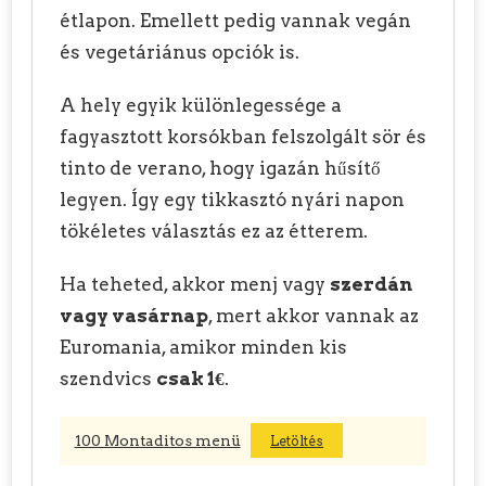
étlapon. Emellett pedig vannak vegán
és vegetáriánus opciók is.
A hely egyik különlegessége a
fagyasztott korsókban felszolgált sör és
tinto de verano, hogy igazán hűsítő
legyen. Így egy tikkasztó nyári napon
tökéletes választás ez az étterem.
Ha teheted, akkor menj vagy
szerdán
vagy vasárnap
, mert akkor vannak az
Euromania, amikor minden kis
szendvics
csak 1€
.
100 Montaditos menü
Letöltés