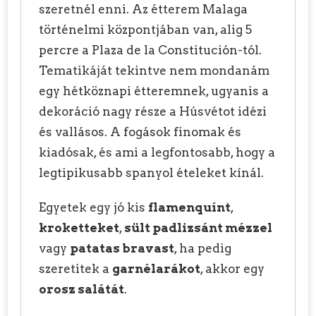
szeretnél enni. Az étterem Malaga
történelmi központjában van, alig 5
percre a Plaza de la Constitución-tól.
Tematikáját tekintve nem mondanám
egy hétköznapi étteremnek, ugyanis a
dekoráció nagy része a Húsvétot idézi
és vallásos. A fogások finomak és
kiadósak, és ami a legfontosabb, hogy a
legtipikusabb spanyol ételeket kínál.
Egyetek egy jó kis
flamenquínt
,
kroketteket
,
sült padlizsánt mézzel
vagy
patatas bravast
, ha pedig
szeretitek a
garnélarákot
, akkor egy
orosz salátát
.