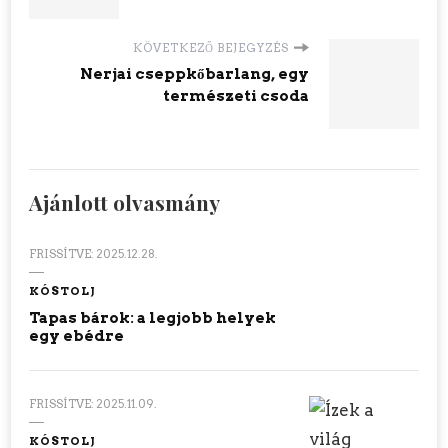
KÖVETKEZŐ BEJEGYZÉS
Nerjai cseppkőbarlang, egy
természeti csoda
Ajánlott olvasmány
FRISSÍTVE:
2025.12.28.
KÓSTOLJ
Tapas bárok: a legjobb helyek
egy ebédre
FRISSÍTVE:
2025.11.09.
KÓSTOLJ