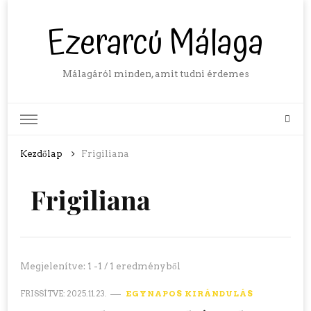
Ezerarcú Málaga
Málagáról minden, amit tudni érdemes
Kezdőlap
Frigiliana
Frigiliana
Megjelenítve: 1 -1 / 1 eredményből
FRISSÍTVE:
2025.11.23.
EGYNAPOS KIRÁNDULÁS