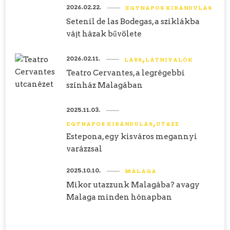
2026.02.22.
EGYNAPOS KIRÁNDULÁS
Setenil de las Bodegas, a sziklákba
vájt házak bűvölete
2026.02.11.
LÁSS
LÁTNIVALÓK
Teatro Cervantes, a legrégebbi
színház Malagában
2025.11.03.
EGYNAPOS KIRÁNDULÁS
UTAZZ
Estepona, egy kisváros megannyi
varázzsal
2025.10.10.
MÁLAGA
Mikor utazzunk Malagába? avagy
Malaga minden hónapban