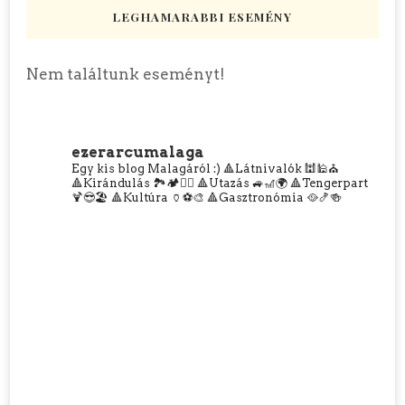
LEGHAMARABBI ESEMÉNY
Nem találtunk eseményt!
ezerarcumalaga
Egy kis blog Malagáról :)
🔺Látnivalók 🕍🕌⛪
🔺Kirándulás 🏞️🏕️🧗‍♀️
🔺Utazás 🚙🎢🌍
🔺Tengerpart
🍹😎🏖️
🔺Kultúra 🏺⚽🎨
🔺Gasztronómia 🥘🍤🍻