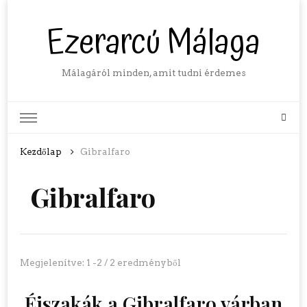
Ezerarcú Málaga
Málagáról minden, amit tudni érdemes
Kezdőlap
Gibralfaro
Gibralfaro
Megjelenítve: 1 -2 / 2 eredményből
Éjszakák a Gibralfaro várban