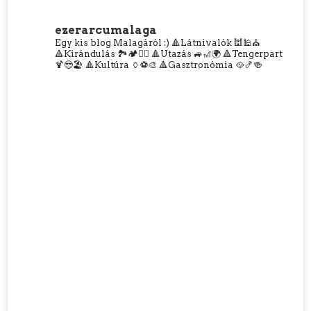
ezerarcumalaga
Egy kis blog Malagáról :)
🔺Látnivalók 🕍🕌⛪
🔺Kirándulás 🏞️🏕️🧗‍♀️
🔺Utazás 🚙🎢🌍
🔺Tengerpart
🍹😎🏖️
🔺Kultúra 🏺⚽🎨
🔺Gasztronómia 🥘🍤🍻