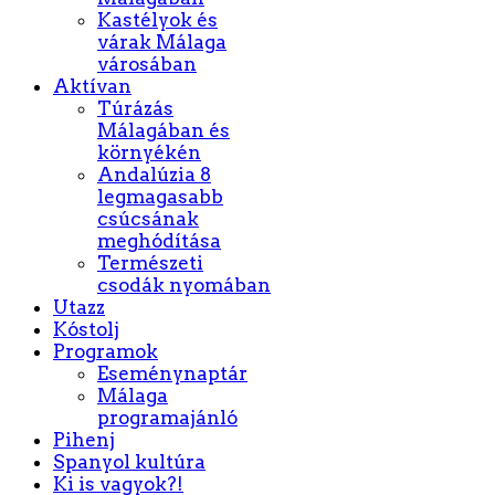
Kastélyok és
várak Málaga
városában
Aktívan
Túrázás
Málagában és
környékén
Andalúzia 8
legmagasabb
csúcsának
meghódítása
Természeti
csodák nyomában
Utazz
Kóstolj
Programok
Eseménynaptár
Málaga
programajánló
Pihenj
Spanyol kultúra
Ki is vagyok?!