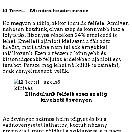
El Terril… Minden kezdet nehéz
Ha megvan a tábla, akkor indulás felfelé. Amilyen
nehezen kezdünk, olyan szép és könnyebb lesz a
folytatás. Bizonyos részeken 24% emelkedő is
lehet. Emellett ajánlott kiélvezni a fák adta
hűvöst, mert utána nem túl sok árnyékkal
találkozunk. Ezen a részen a könnyebb és
biztonságosabb feljutás érdekében ajánlott egy
túrabot. Persze meg lehet nélkülük is csinálni,
csak kényelmesebb velük.
Elindulunk felfelé ezen az alig
kivehető ösvényen
Az ösvényen számos holm tölgyet és buja
vadnövényzetet láthattok, köztük néhány
növényfajt, mint például a sziklarózsa, a pipacs