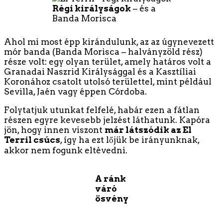
Régi királyságok
– és a
Banda Morisca
Ahol mi most épp kirándulunk, az az úgynevezett
mór banda (Banda Morisca – halványzöld rész)
része volt: egy olyan terület, amely határos volt a
Granadai Naszrid Királysággal és a Kasztíliai
Koronához csatolt utolsó területtel, mint például
Sevilla, Jaén vagy éppen Córdoba.
Folytatjuk utunkat felfelé, habár ezen a fátlan
részen egyre kevesebb jelzést láthatunk. Kapóra
jön, hogy innen viszont
már látszódik az El
Terril csúcs
, így ha ezt lőjük be irányunknak,
akkor nem fogunk eltévedni.
A ránk
váró
ösvény