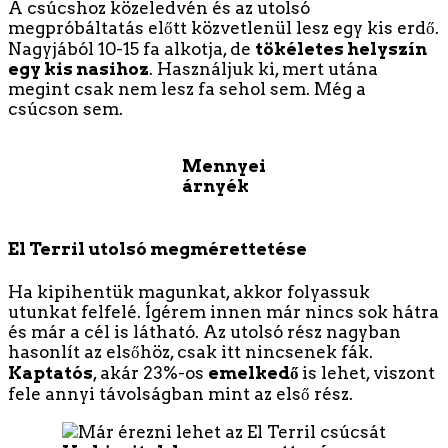
A csúcshoz közeledvén és az utolsó
megpróbáltatás előtt közvetlenül lesz egy kis erdő.
Nagyjából 10-15 fa alkotja, de
tökéletes helyszín
egy kis nasihoz
. Használjuk ki, mert utána
megint csak nem lesz fa sehol sem. Még a
csúcson sem.
Mennyei
árnyék
El Terril utolsó megmérettetése
Ha kipihentük magunkat, akkor folyassuk
utunkat felfelé. Ígérem innen már nincs sok hátra
és már a cél is látható. Az utolsó rész nagyban
hasonlít az elsőhöz, csak itt nincsenek fák.
Kaptatós
, akár 23%-os
emelkedő
is lehet, viszont
fele annyi távolságban mint az első rész.