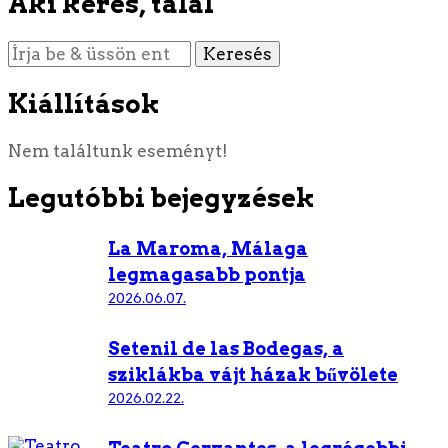
Aki keres, talál
Keres
valamit?
Kiállítások
Nem találtunk eseményt!
Legutóbbi bejegyzések
La Maroma, Málaga
legmagasabb pontja
2026.06.07.
Setenil de las Bodegas, a
sziklákba vájt házak bűvölete
2026.02.22.