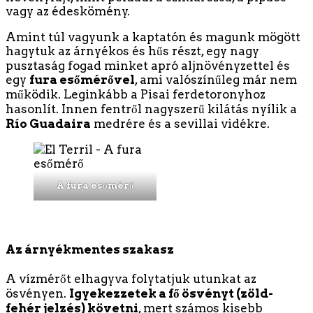
vagy az édeskömény.
Amint túl vagyunk a kaptatón és magunk mögött
hagytuk az árnyékos és hűs részt, egy nagy
pusztaság fogad minket apró aljnövényzettel és
egy
fura esőmérővel
, ami valószínűleg már nem
működik. Leginkább a Pisai ferdetoronyhoz
hasonlít. Innen fentről nagyszerű kilátás nyílik a
Río Guadaira
medrére és a sevillai vidékre.
A fura esőmérő
Az árnyékmentes szakasz
A vízmérőt elhagyva folytatjuk utunkat az
ösvényen.
Igyekezzetek a fő ösvényt (zöld-
fehér jelzés) követni
, mert számos kisebb