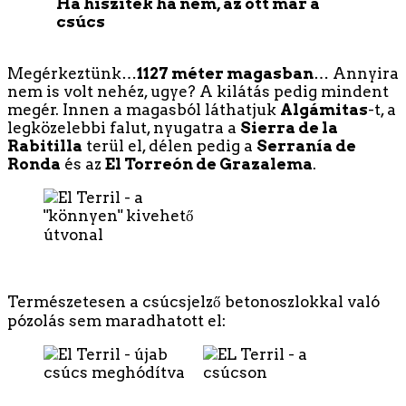
Ha hiszitek ha nem, az ott már a
csúcs
Megérkeztünk…
1127 méter magasban
… Annyira
nem is volt nehéz, ugye? A kilátás pedig mindent
megér. Innen a magasból láthatjuk
Algámitas
-t, a
legközelebbi falut, nyugatra a
Sierra de la
Rabitilla
terül el, délen pedig a
Serranía de
Ronda
és az
El Torreón de Grazalema
.
Természetesen a csúcsjelző betonoszlokkal való
pózolás sem maradhatott el: