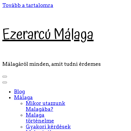
Tovább a tartalomra
Ezerarcú Málaga
Málagáról minden, amit tudni érdemes
Blog
Málaga
Mikor utazzunk
Malagába?
Malaga
történelme
Gyakori kérdések