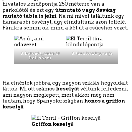
hivatalos kezdőpontja 250 méterre van a
parkolótól és ezt egy
útmutató vagy ösvény
mutató tábla is jelzi
. Na mi mivel találtunk egy
hamarabbi ösvényt, úgy elindultunk azon felfelé.
Pánikra semmi ok, mind a két út a csúcshoz vezet.
A betonút, amin át
A túra kezdőpontja
kell vágni
Ha elnéztek jobbra, egy nagyon sziklás hegyoldalt
láttok. Mi ott számos
keselyűt
véltünk felfedezni,
ami nagyon meglepett, mert akkor még nem
tudtam, hogy Spanyolországban
honos a griffon
keselyű
.
Griffon keselyű