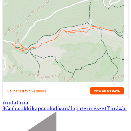
Andalúzia
8
Csúcsok
kikapcsolódás
málaga
természet
Túrázás