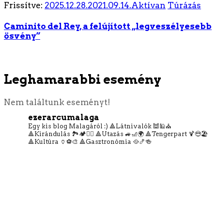
Frissítve:
2025.12.28.
2021.09.14.
Aktívan
Túrázás
Caminito del Rey, a felújított „legveszélyesebb
ösvény”
Leghamarabbi esemény
Nem találtunk eseményt!
ezerarcumalaga
Egy kis blog Malagáról :)
🔺Látnivalók 🕍🕌⛪
🔺Kirándulás 🏞️🏕️🧗‍♀️
🔺Utazás 🚙🎢🌍
🔺Tengerpart 🍹😎🏖️
🔺Kultúra 🏺⚽🎨
🔺Gasztronómia 🥘🍤🍻