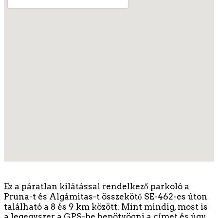
Ez a páratlan kilátással rendelkező parkoló a
Pruna-t és Algámitas-t összekötő SE-462-es úton
található a 8 és 9 km között. Mint mindig, most is
a legegyszer a GPS-be bepötyögni a címet és úgy