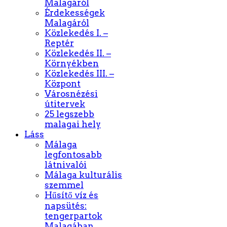
Malagáról
Érdekességek
Malagáról
Közlekedés I. –
Reptér
Közlekedés II. –
Környékben
Közlekedés III. –
Központ
Városnézési
útitervek
25 legszebb
malagai hely
Láss
Málaga
legfontosabb
látnivalói
Málaga kulturális
szemmel
Hűsítő víz és
napsütés:
tengerpartok
Malagában