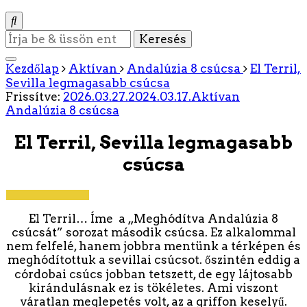
Keres
valamit?
Kezdőlap
Aktívan
Andalúzia 8 csúcsa
El Terril,
Sevilla legmagasabb csúcsa
Frissítve:
2026.03.27.
2024.03.17.
Aktívan
Andalúzia 8 csúcsa
El Terril, Sevilla legmagasabb
csúcsa
El Terril… Íme a „Meghódítva Andalúzia 8
csúcsát” sorozat második csúcsa. Ez alkalommal
nem felfelé, hanem jobbra mentünk a térképen és
meghódítottuk a sevillai csúcsot. őszintén eddig a
córdobai csúcs jobban tetszett, de egy lájtosabb
kirándulásnak ez is tökéletes. Ami viszont
váratlan meglepetés volt, az a griffon keselyű.