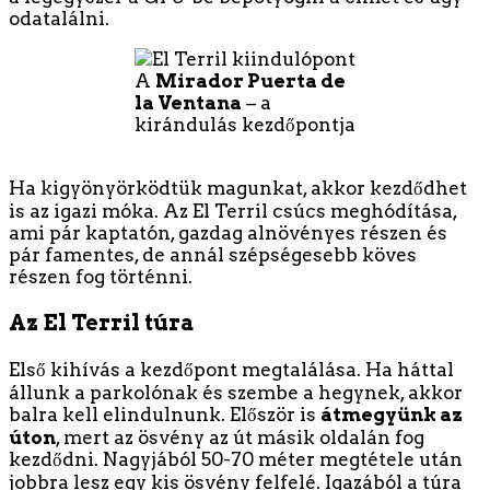
odatalálni.
A
Mirador Puerta de
la Ventana
– a
kirándulás kezdőpontja
Ha kigyönyörködtük magunkat, akkor kezdődhet
is az igazi móka. Az El Terril csúcs meghódítása,
ami pár kaptatón, gazdag alnövényes részen és
pár famentes, de annál szépségesebb köves
részen fog történni.
Az El Terril túra
Első kihívás a kezdőpont megtalálása. Ha háttal
állunk a parkolónak és szembe a hegynek, akkor
balra kell elindulnunk. Először is
átmegyünk az
úton
, mert az ösvény az út másik oldalán fog
kezdődni. Nagyjából 50-70 méter megtétele után
jobbra lesz egy kis ösvény felfelé. Igazából a túra