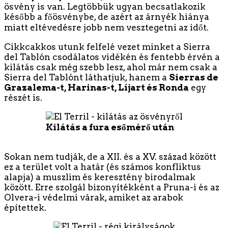
ösvény is van. Legtöbbük ugyan becsatlakozik
később a főösvénybe, de azért az árnyék hiánya
miatt eltévedésre jobb nem vesztegetni az időt.
Cikkcakkos utunk felfelé vezet minket a Sierra
del Tablón csodálatos vidékén és fentebb érvén a
kilátás csak még szebb lesz, ahol már nem csak a
Sierra del Tablónt láthatjuk, hanem a
Sierras de
Grazalema-t, Harinas-t, Líjart és Ronda
egy
részét is.
Kilátás a fura esőmérő után
Sokan nem tudják, de a XII. és a XV. század között
ez a terület volt a határ (és számos konfliktus
alapja) a muszlim és keresztény birodalmak
között. Erre szolgál bizonyítékként a Pruna-i és az
Olvera-i védelmi várak, amiket az arabok
építettek.