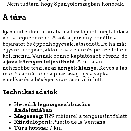
Nem tudtam, hogy Spanyolországban honosak.
A túra
Igazából ebben a túrában a kezdőpont megtalálása
volt a legnehezebb. A sok aljnövény benőtte a
bejáratot és éppenhogycsak látszódott. De ha már
egyszer megvan, akkor csak előre és persze felfelé
kell menni. Vannak benne kaptatósabb részek, de
a
java könnyen teljesíthető
. Ami talán
nehezebbé teszi, az az
árnyék hiánya
. Kevés a fás
rész, és annál több a pusztaság. Így a sapka
viselése és a bőséges víz erősen ajánlott.
Technikai adatok:
Hetedik legmagasabb csúcs
Andalúziában
Magasság:
1129 méterrel a tengerszint felett
Kiindulópont:
Puerto de la Ventana
Túra hossza:
7 km